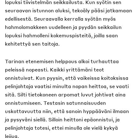
lopuksi tiivistelmän seikkailusta. Kun syötin sen
seuraavan istunnon aluksi, tekoäly pääsi jatkamaan
edellisestä. Seuraavalla kerralla syötän myös
hahmolomakkeen uudelleen ja pyydän seikkailun
lopuksi hahmolleni kokemuspisteitä, joilla saan
kehitettyä sen taitoja.
Tarinan etenemisen helppous alkoi turhauttaa
peleissä nopeasti. Kaikki yrittämäni teot
onnistuivat. Kun pyysin, että vaikeissa koitoksissa
pelinjohtaja vaatisi minulta nopan heittoa, se vaati
sitä. Silti tietokoneen arpomat luvut johtivat aina
onnistumiseen. Testasin satunnaisuuden
uskottavuutta niin, että sanoin hyppääväni ilmaan
ja pysyväni siellä. Silloin heittoni epäonnistui, ja
pelinjohtaja totesi, ettei minulla ole vielä kykyä
leijua.