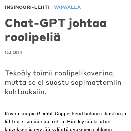
INSINÖÖRI-LEHTI
VAPAALLA
Chat-GPT johtaa
roolipeliä
12.1.2024
Tekoäly toimii roolipelikaverina,
mutta se ei suostu sopimattomiin
kohtauksiin.
Köyhä kääpiö Grimbli Copperhead haluaa rikastua ja
lähtee etsimään aarretta. Hän löytää kirotun
kaivoksen ja pyytää kylästä avukseen rohkean