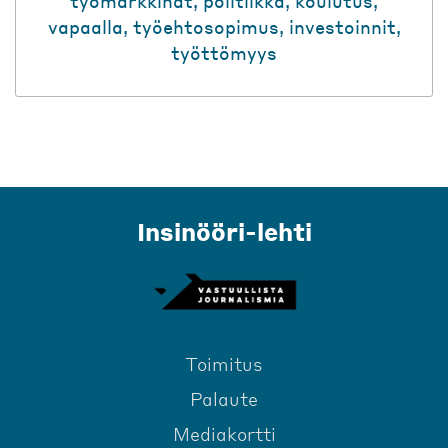
työmarkkinat
,
politiikka
,
koulutus
,
vapaalla
,
työehtosopimus
,
investoinnit
,
työttömyys
Insinööri-lehti
Toimitus
Palaute
Mediakortti