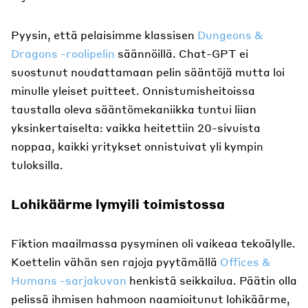
Pyysin, että pelaisimme klassisen
Dungeons &
Dragons -roolipelin
säännöillä. Chat-GPT ei
suostunut noudattamaan pelin sääntöjä mutta loi
minulle yleiset puitteet. Onnistumisheitoissa
taustalla oleva sääntömekaniikka tuntui liian
yksinkertaiselta: vaikka heitettiin 20-sivuista
noppaa, kaikki yritykset onnistuivat yli kympin
tuloksilla.
Lohikäärme lymyili toimistossa
Fiktion maailmassa pysyminen oli vaikeaa tekoälylle.
Koettelin vähän sen rajoja pyytämällä
Offices &
Humans -sarjakuvan
henkistä seikkailua. Päätin olla
pelissä ihmisen hahmoon naamioitunut lohikäärme,