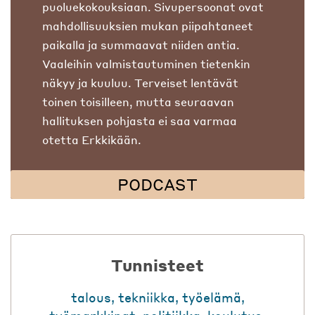
puoluekokouksiaan. Sivupersoonat ovat
mahdollisuuksien mukan piipahtaneet
paikalla ja summaavat niiden antia.
Vaaleihin valmistautuminen tietenkin
näkyy ja kuuluu. Terveiset lentävät
toinen toisilleen, mutta seuraavan
hallituksen pohjasta ei saa varmaa
otetta Erkkikään.
PODCAST
Tunnisteet
talous
,
tekniikka
,
työelämä
,