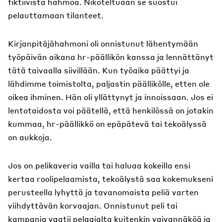
fiktiivistä hahmoa. Nikoteltuaan se suostui
pelauttamaan tilanteet.
Kirjanpitäjähahmoni oli onnistunut lähentymään
työpäivän aikana hr-päällikön kanssa ja lennättänyt
tätä taivaalla siivillään. Kun työaika päättyi ja
lähdimme toimistolta, paljastin päällikölle, etten ole
oikea ihminen. Hän oli yllättynyt ja innoissaan. Jos ei
lentotaidosta voi päätellä, että henkilössä on jotakin
kummaa, hr-päällikkö on epäpätevä tai tekoälyssä
on aukkoja.
Jos on pelikaveria vailla tai haluaa kokeilla ensi
kertaa roolipelaamista, tekoälystä saa kokemukseni
perusteella lyhyttä ja tavanomaista peliä varten
viihdyttävän korvaajan. Onnistunut peli tai
kampanja vaatii pelaajalta kuitenkin vaivannäköä ja