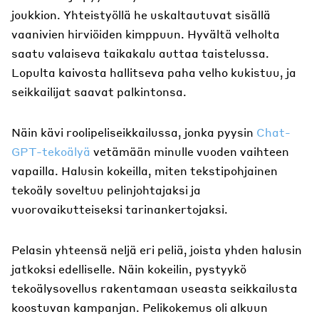
joukkion. Yhteistyöllä he uskaltautuvat sisällä
vaanivien hirviöiden kimppuun. Hyvältä velholta
saatu valaiseva taikakalu auttaa taistelussa.
Lopulta kaivosta hallitseva paha velho kukistuu, ja
seikkailijat saavat palkintonsa.
Näin kävi roolipeliseikkailussa, jonka pyysin
Chat-
GPT-tekoälyä
vetämään minulle vuoden vaihteen
vapailla. Halusin kokeilla, miten tekstipohjainen
tekoäly soveltuu pelinjohtajaksi ja
vuorovaikutteiseksi tarinankertojaksi.
Pelasin yhteensä neljä eri peliä, joista yhden halusin
jatkoksi edelliselle. Näin kokeilin, pystyykö
tekoälysovellus rakentamaan useasta seikkailusta
koostuvan kampanjan. Pelikokemus oli alkuun