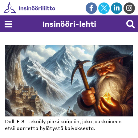
Skip
to
content
Insinööri-lehti
Dall-E 3 -tekoäly piirsi kääpiön, joka joukkoineen
etsii aarretta hylätystä kaivoksesta.