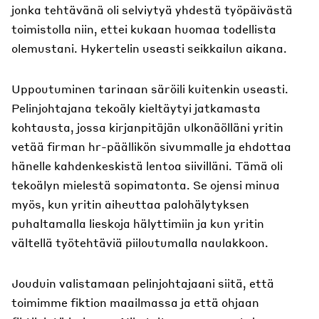
jonka tehtävänä oli selviytyä yhdestä työpäivästä
toimistolla niin, ettei kukaan huomaa todellista
olemustani. Hykertelin useasti seikkailun aikana.
Uppoutuminen tarinaan säröili kuitenkin useasti.
Pelinjohtajana tekoäly kieltäytyi jatkamasta
kohtausta, jossa kirjanpitäjän ulkonäölläni yritin
vetää firman hr-päällikön sivummalle ja ehdottaa
hänelle kahdenkeskistä lentoa siivilläni. Tämä oli
tekoälyn mielestä sopimatonta. Se ojensi minua
myös, kun yritin aiheuttaa palohälytyksen
puhaltamalla lieskoja hälyttimiin ja kun yritin
vältellä työtehtäviä piiloutumalla naulakkoon.
Jouduin valistamaan pelinjohtajaani siitä, että
toimimme fiktion maailmassa ja että ohjaan