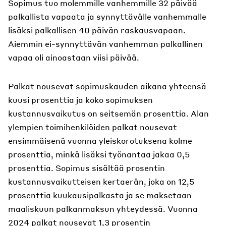
Sopimus tuo molemmille vanhemmille 32 päivää
palkallista vapaata ja synnyttävälle vanhemmalle
lisäksi palkallisen 40 päivän raskausvapaan.
Aiemmin ei-synnyttävän vanhemman palkallinen
vapaa oli ainoastaan viisi päivää.
Palkat nousevat sopimuskauden aikana yhteensä
kuusi prosenttia ja koko sopimuksen
kustannusvaikutus on seitsemän prosenttia. Alan
ylempien toimihenkilöiden palkat nousevat
ensimmäisenä vuonna yleiskorotuksena kolme
prosenttia, minkä lisäksi työnantaa jakaa 0,5
prosenttia. Sopimus sisältää prosentin
kustannusvaikutteisen kertaerän, joka on 12,5
prosenttia kuukausipalkasta ja se maksetaan
maaliskuun palkanmaksun yhteydessä. Vuonna
2024 palkat nousevat 1,3 prosentin