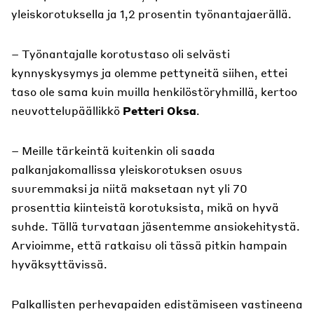
yleiskorotuksella ja 1,2 prosentin työnantajaerällä.
– Työnantajalle korotustaso oli selvästi
kynnyskysymys ja olemme pettyneitä siihen, ettei
taso ole sama kuin muilla henkilöstöryhmillä, kertoo
neuvottelupäällikkö
Petteri Oksa
.
– Meille tärkeintä kuitenkin oli saada
palkanjakomallissa yleiskorotuksen osuus
suuremmaksi ja niitä maksetaan nyt yli 70
prosenttia kiinteistä korotuksista, mikä on hyvä
suhde. Tällä turvataan jäsentemme ansiokehitystä.
Arvioimme, että ratkaisu oli tässä pitkin hampain
hyväksyttävissä.
Palkallisten perhevapaiden edistämiseen vastineena