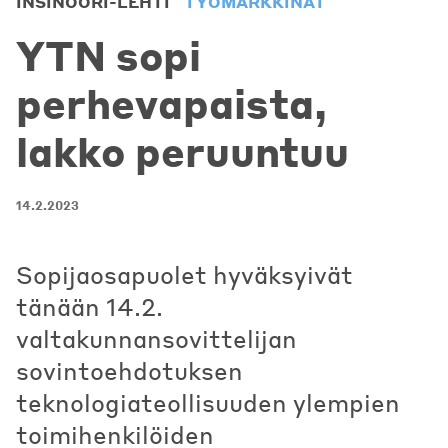
INSINÖÖRI-LEHTI
TYÖMARKKINAT
YTN sopi
perhevapaista,
lakko peruuntuu
14.2.2023
Sopijaosapuolet hyväksyivät
tänään 14.2.
valtakunnansovittelijan
sovintoehdotuksen
teknologiateollisuuden ylempien
toimihenkilöiden