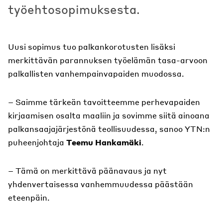
työehtosopimuksesta.
Uusi sopimus tuo palkankorotusten lisäksi
merkittävän parannuksen työelämän tasa-arvoon
palkallisten vanhempainvapaiden muodossa.
– Saimme tärkeän tavoitteemme perhevapaiden
kirjaamisen osalta maaliin ja sovimme siitä ainoana
palkansaajajärjestönä teollisuudessa, sanoo YTN:n
puheenjohtaja
Teemu Hankamäki
.
– Tämä on merkittävä päänavaus ja nyt
yhdenvertaisessa vanhemmuudessa päästään
eteenpäin.