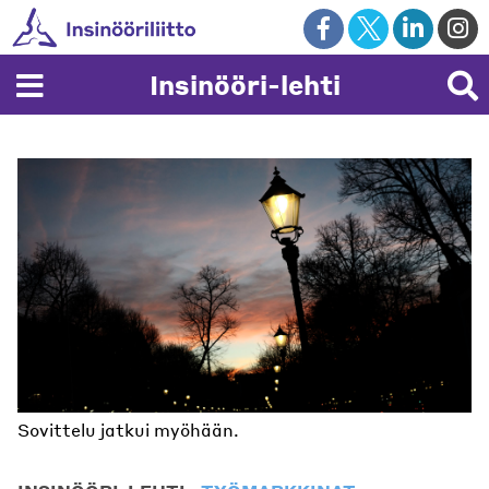
Skip
to
content
Insinööri-lehti
Sovittelu jatkui myöhään.