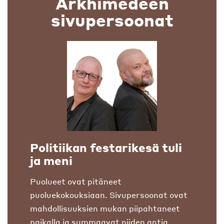
Arkhimedeen
sivupersoonat
Politiikan festarikesä tuli
ja meni
Puolueet ovat pitäneet
puoluekokouksiaan. Sivupersoonat ovat
mahdollisuuksien mukan piipahtaneet
paikalla ja summaavat niiden antia.