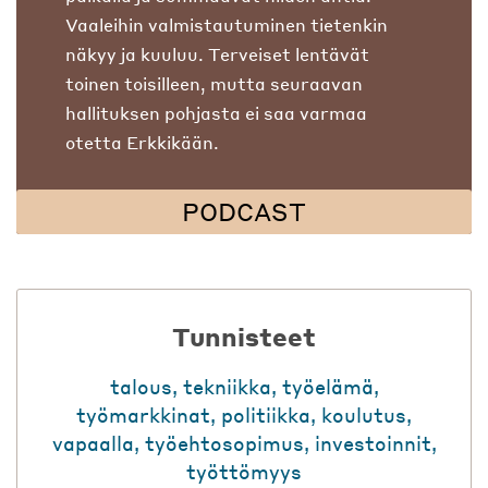
Vaaleihin valmistautuminen tietenkin
näkyy ja kuuluu. Terveiset lentävät
toinen toisilleen, mutta seuraavan
hallituksen pohjasta ei saa varmaa
otetta Erkkikään.
PODCAST
Tunnisteet
talous
,
tekniikka
,
työelämä
,
työmarkkinat
,
politiikka
,
koulutus
,
vapaalla
,
työehtosopimus
,
investoinnit
,
työttömyys