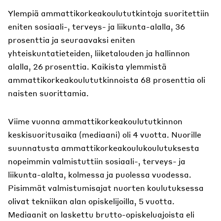
Ylempiä ammattikorkeakoulututkintoja suoritettiin
eniten sosiaali-, terveys- ja liikunta-alalla, 36
prosenttia ja seuraavaksi eniten
yhteiskuntatieteiden, liiketalouden ja hallinnon
alalla, 26 prosenttia. Kaikista ylemmistä
ammattikorkeakoulututkinnoista 68 prosenttia oli
naisten suorittamia.
Viime vuonna ammattikorkeakoulututkinnon
keskisuoritusaika (mediaani) oli 4 vuotta. Nuorille
suunnatusta ammattikorkeakoulukoulutuksesta
nopeimmin valmistuttiin sosiaali-, terveys- ja
liikunta-alalta, kolmessa ja puolessa vuodessa.
Pisimmät valmistumisajat nuorten koulutuksessa
olivat tekniikan alan opiskelijoilla, 5 vuotta.
Mediaanit on laskettu brutto-opiskeluajoista eli