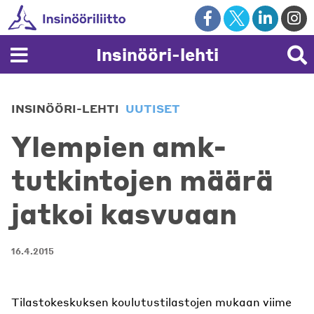
Skip
to
content
Insinööri-lehti
INSINÖÖRI-LEHTI
UUTISET
Ylempien amk-
tutkintojen määrä
jatkoi kasvuaan
16.4.2015
Tilastokeskuksen koulutustilastojen mukaan viime