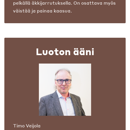
pelkällä äkkijarrutuksella. On osattava myös
väistää ja painaa kaasua.
Luoton ääni
Timo Veijola