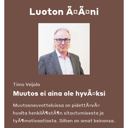
Luoton Ã¤Ã¤ni
Timo Veijola
Muutos ei aina ole hyvÃ¤ksi
Muutosneuvotteluissa on pidettÃ¤vÃ¤
huolta henkilÃ¶stÃ¶n sitoutumisesta ja
tyÃ¶motivaatiosta. Siihen on omat keinonsa.