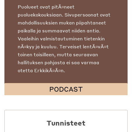
Puolueet ovat pitÃ¤neet
puoluekokouksiaan. Sivupersoonat ovat
mahdollisuuksien mukan piipahtaneet
paikalla ja summaavat niiden antia.
Vaaleihin valmistautuminen tietenkin
nÃ¤kyy ja kuuluu. Terveiset lentÃ¤vÃ¤t
toinen toisilleen, mutta seuraavan
hallituksen pohjasta ei saa varmaa
otetta ErkkikÃ¤Ã¤n.
PODCAST
Tunnisteet