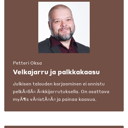
Petteri Oksa
Velkajarru ja palkkakaasu
Julkisen talouden korjaaminen ei onnistu
pelkÃ¤llÃ¤ Ã¤kkijarrutuksella. On osattava
myÃ¶s vÃ¤istÃ¤Ã¤ ja painaa kaasua.