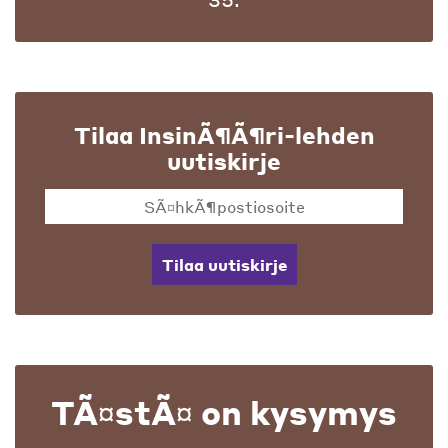
Tilaa InsinÃ¶Ã¶ri-lehden
uutiskirje
Tilaa uutiskirje
TÃ¤stÃ¤ on kysymys