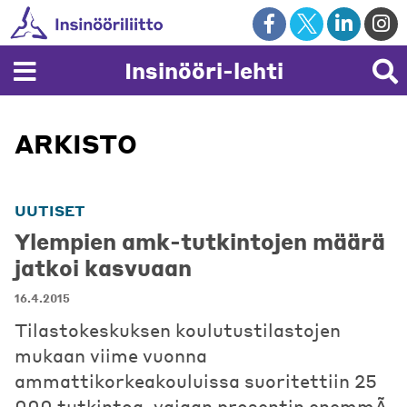
Skip
to
content
Insinööri-lehti
ARKISTO
UUTISET
Ylempien amk-tutkintojen määrä
jatkoi kasvuaan
16.4.2015
Tilastokeskuksen koulutustilastojen
mukaan viime vuonna
ammattikorkeakouluissa suoritettiin 25
000 tutkintoa, vajaan prosentin enemmÃ