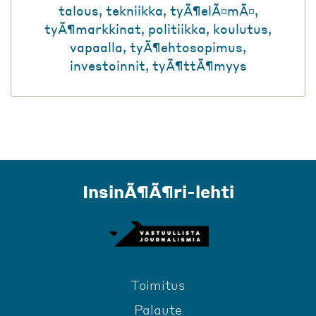
talous
,
tekniikka
,
tyÃ¶elÃ¤mÃ¤
,
tyÃ¶markkinat
,
politiikka
,
koulutus
,
vapaalla
,
tyÃ¶ehtosopimus
,
investoinnit
,
tyÃ¶ttÃ¶myys
InsinÃ¶Ã¶ri-lehti
Toimitus
Palaute