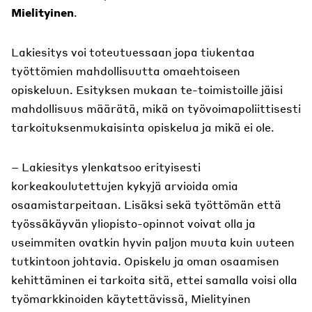
Mielityinen
.
Lakiesitys voi toteutuessaan jopa tiukentaa
työttömien mahdollisuutta omaehtoiseen
opiskeluun. Esityksen mukaan te-toimistoille jäisi
mahdollisuus määrätä, mikä on työvoimapoliittisesti
tarkoituksenmukaisinta opiskelua ja mikä ei ole.
– Lakiesitys ylenkatsoo erityisesti
korkeakoulutettujen kykyjä arvioida omia
osaamistarpeitaan. Lisäksi sekä työttömän että
työssäkäyvän yliopisto-opinnot voivat olla ja
useimmiten ovatkin hyvin paljon muuta kuin uuteen
tutkintoon johtavia. Opiskelu ja oman osaamisen
kehittäminen ei tarkoita sitä, ettei samalla voisi olla
työmarkkinoiden käytettävissä, Mielityinen