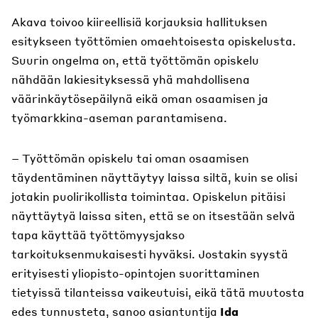
Akava toivoo kiireellisiä korjauksia hallituksen
esitykseen työttömien omaehtoisesta opiskelusta.
Suurin ongelma on, että työttömän opiskelu
nähdään lakiesityksessä yhä mahdollisena
väärinkäytösepäilynä eikä oman osaamisen ja
työmarkkina-aseman parantamisena.
– Työttömän opiskelu tai oman osaamisen
täydentäminen näyttäytyy laissa siltä, kuin se olisi
jotakin puolirikollista toimintaa. Opiskelun pitäisi
näyttäytyä laissa siten, että se on itsestään selvä
tapa käyttää työttömyysjakso
tarkoituksenmukaisesti hyväksi. Jostakin syystä
erityisesti yliopisto-opintojen suorittaminen
tietyissä tilanteissa vaikeutuisi, eikä tätä muutosta
edes tunnusteta, sanoo asiantuntija
Ida