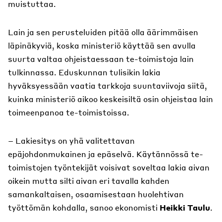
muistuttaa.
Lain ja sen perusteluiden pitää olla äärimmäisen
läpinäkyviä, koska ministeriö käyttää sen avulla
suurta valtaa ohjeistaessaan te-toimistoja lain
tulkinnassa. Eduskunnan tulisikin lakia
hyväksyessään vaatia tarkkoja suuntaviivoja siitä,
kuinka ministeriö aikoo keskeisiltä osin ohjeistaa lain
toimeenpanoa te-toimistoissa.
– Lakiesitys on yhä valitettavan
epäjohdonmukainen ja epäselvä. Käytännössä te-
toimistojen työntekijät voisivat soveltaa lakia aivan
oikein mutta silti aivan eri tavalla kahden
samankaltaisen, osaamisestaan huolehtivan
työttömän kohdalla, sanoo ekonomisti
Heikki Taulu
.