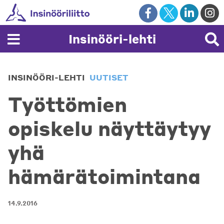
Skip
to
content
Insinööri-lehti
INSINÖÖRI-LEHTI
UUTISET
Työttömien
opiskelu näyttäytyy
yhä
hämärätoimintana
14.9.2016