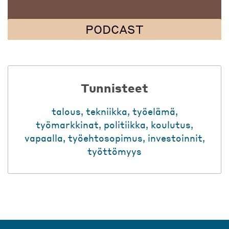
PODCAST
Tunnisteet
talous
,
tekniikka
,
työelämä
,
työmarkkinat
,
politiikka
,
koulutus
,
vapaalla
,
työehtosopimus
,
investoinnit
,
työttömyys