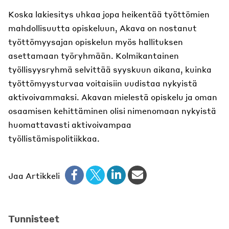
Koska lakiesitys uhkaa jopa heikentää työttömien
mahdollisuutta opiskeluun, Akava on nostanut
työttömyysajan opiskelun myös hallituksen
asettamaan työryhmään. Kolmikantainen
työllisyysryhmä selvittää syyskuun aikana, kuinka
työttömyysturvaa voitaisiin uudistaa nykyistä
aktivoivammaksi. Akavan mielestä opiskelu ja oman
osaamisen kehittäminen olisi nimenomaan nykyistä
huomattavasti aktivoivampaa
työllistämispolitiikkaa.
Jaa Artikkeli
Tunnisteet