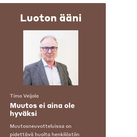
Luoton ääni
Timo Veijola
Muutos ei aina ole
hyväksi
Muutosneuvotteluissa on
pidettävä huolta henkilöstön