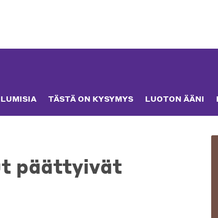
LUMISIA
TÄSTÄ ON KYSYMYS
LUOTON ÄÄNI
ut päättyivät