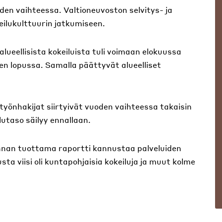
oden vaihteessa. Valtioneuvoston selvitys- ja
ilukulttuurin jatkumiseen.
alueellisista kokeiluista tuli voimaan elokuussa
en lopussa. Samalla päättyvät alueelliset
 työnhakijat siirtyivät vuoden vaihteessa takaisin
lutaso säilyy ennallaan.
innan tuottama raportti kannustaa palveluiden
ta viisi oli kuntapohjaisia kokeiluja ja muut kolme