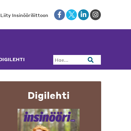
Liity Insinööriliittoon
DIGILEHTI
Hae...
Digilehti