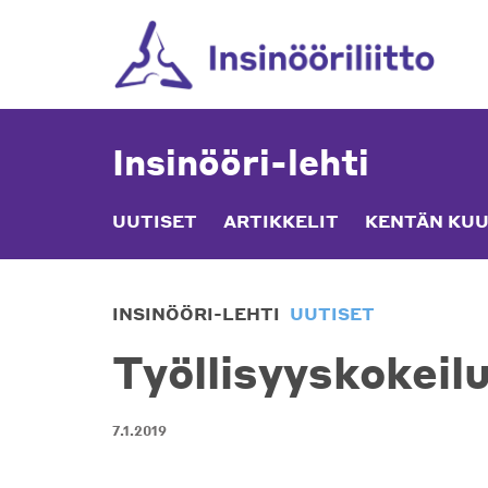
Skip
to
content
Insinööri-lehti
UUTISET
ARTIKKELIT
KENTÄN KUU
INSINÖÖRI-LEHTI
UUTISET
Työllisyyskokeil
7.1.2019