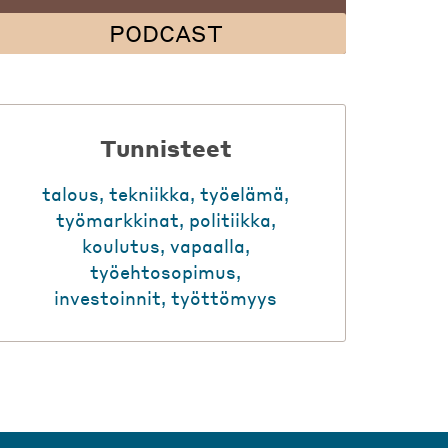
PODCAST
Tunnisteet
talous
,
tekniikka
,
työelämä
,
työmarkkinat
,
politiikka
,
koulutus
,
vapaalla
,
työehtosopimus
,
investoinnit
,
työttömyys