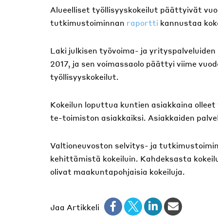
Alueelliset työllisyyskokeilut päättyivät vu
tutkimustoiminnan
raportti
kannustaa koke
Laki julkisen työvoima- ja yrityspalveluiden 
2017, ja sen voimassaolo päättyi viime vuod
työllisyyskokeilut.
Kokeilun loputtua kuntien asiakkaina olleet
te-toimiston asiakkaiksi. Asiakkaiden palve
Valtioneuvoston selvitys- ja tutkimustoim
kehittämistä kokeiluin. Kahdeksasta kokeilus
olivat maakuntapohjaisia kokeiluja.
Jaa Artikkeli