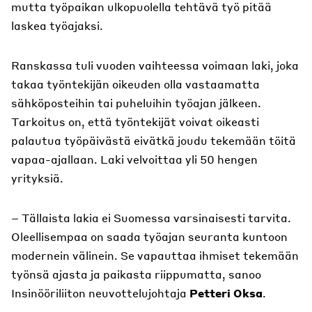
mutta työpaikan ulkopuolella tehtävä työ pitää
laskea työajaksi.
Ranskassa tuli vuoden vaihteessa voimaan laki, joka
takaa työntekijän oikeuden olla vastaamatta
sähköposteihin tai puheluihin työajan jälkeen.
Tarkoitus on, että työntekijät voivat oikeasti
palautua työpäivästä eivätkä joudu tekemään töitä
vapaa-ajallaan. Laki velvoittaa yli 50 hengen
yrityksiä.
– Tällaista lakia ei Suomessa varsinaisesti tarvita.
Oleellisempaa on saada työajan seuranta kuntoon
modernein välinein. Se vapauttaa ihmiset tekemään
työnsä ajasta ja paikasta riippumatta, sanoo
Insinööriliiton neuvottelujohtaja
Petteri Oksa
.