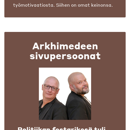
työmotivaatiosta. Siihen on omat keinonsa.
Arkhimedeen
sivupersoonat
Politiikan festarikesä tuli