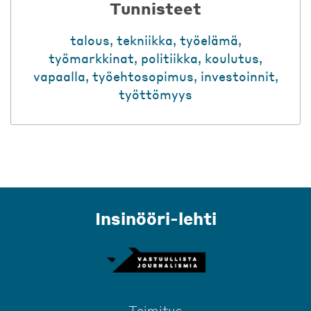
Tunnisteet
talous
,
tekniikka
,
työelämä
,
työmarkkinat
,
politiikka
,
koulutus
,
vapaalla
,
työehtosopimus
,
investoinnit
,
työttömyys
Insinööri-lehti
Toimitus