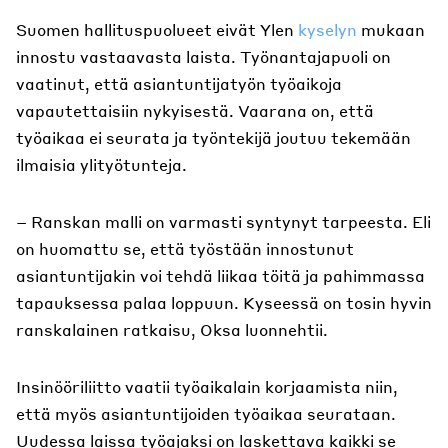
Suomen hallituspuolueet eivät Ylen
kyselyn
mukaan
innostu vastaavasta laista. Työnantajapuoli on
vaatinut, että asiantuntijatyön työaikoja
vapautettaisiin nykyisestä. Vaarana on, että
työaikaa ei seurata ja työntekijä joutuu tekemään
ilmaisia ylityötunteja.
– Ranskan malli on varmasti syntynyt tarpeesta. Eli
on huomattu se, että työstään innostunut
asiantuntijakin voi tehdä liikaa töitä ja pahimmassa
tapauksessa palaa loppuun. Kyseessä on tosin hyvin
ranskalainen ratkaisu, Oksa luonnehtii.
Insinööriliitto vaatii työaikalain korjaamista niin,
että myös asiantuntijoiden työaikaa seurataan.
Uudessa laissa työajaksi on laskettava kaikki se