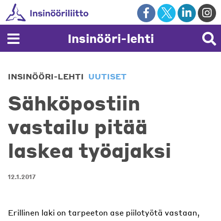
Skip
to
content
Insinööri-lehti
INSINÖÖRI-LEHTI
UUTISET
Sähköpostiin
vastailu pitää
laskea työajaksi
12.1.2017
Erillinen laki on tarpeeton ase piilotyötä vastaan,