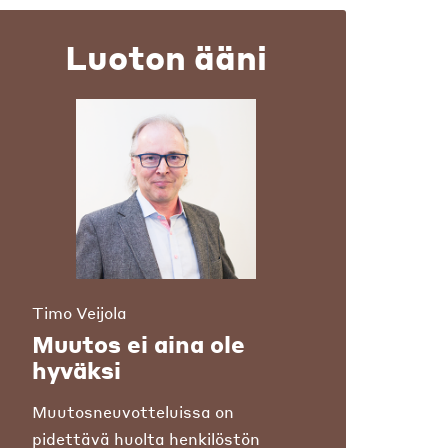
Luoton ääni
Timo Veijola
Muutos ei aina ole
hyväksi
Muutosneuvotteluissa on
pidettävä huolta henkilöstön