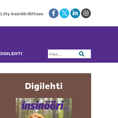
Liity Insinööriliittoon
DIGILEHTI
Hae...
Digilehti