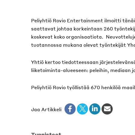
Peliyhtiö Rovio Entertainment ilmoitti tänä
saattavat johtaa korkeintaan 260 työnteki
koskevat koko organisaatiota. Neuvotteluje
tuotannossa mukana olevat työntekijät Yh
Yhtiö kertoo tiedotteessaan järjesteleväns
liiketoiminta-alueeseen: peleihin, mediaan j
Peliyhtiö Rovio työllistää 670 henkilöä maai
Jaa Artikkeli
Tunnisteet