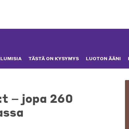
LUMISIA
TÄSTÄ ON KYSYMYS
LUOTON ÄÄNI
:t – jopa 260
assa