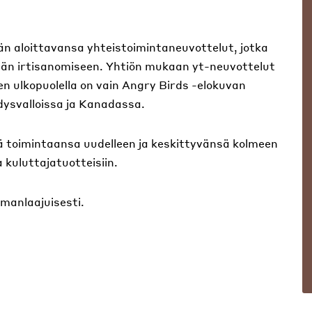
än aloittavansa yhteistoimintaneuvottelut, jotka
jän irtisanomiseen. Yhtiön mukaan yt-neuvottelut
n ulkopuolella on vain Angry Birds -elokuvan
dysvalloissa ja Kanadassa.
ä toimintaansa uudelleen ja keskittyvänsä kolmeen
a kuluttajatuotteisiin.
lmanlaajuisesti.