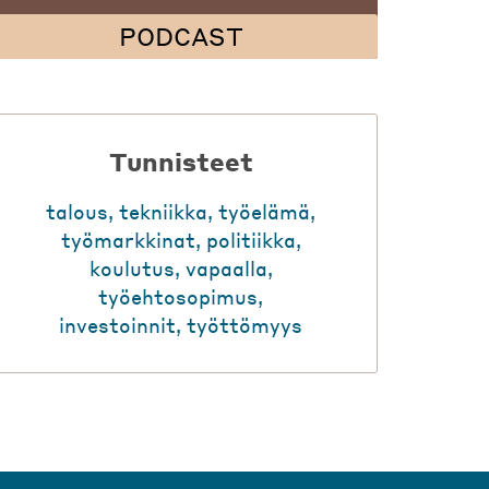
PODCAST
Tunnisteet
talous
,
tekniikka
,
työelämä
,
työmarkkinat
,
politiikka
,
koulutus
,
vapaalla
,
työehtosopimus
,
investoinnit
,
työttömyys