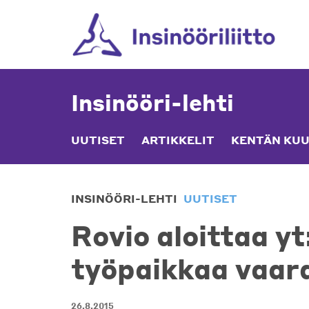
Skip
to
content
Insinööri-lehti
UUTISET
ARTIKKELIT
KENTÄN KUU
INSINÖÖRI-LEHTI
UUTISET
Rovio aloittaa yt
työpaikkaa vaar
26.8.2015