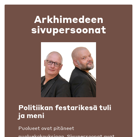
Arkhimedeen
sivupersoonat
Politiikan festarikesä tuli
ja meni
Puolueet ovat pitäneet
puoluekokouksiaan. Sivupersoonat ovat