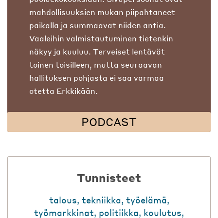
mahdollisuuksien mukan piipahtaneet
paikalla ja summaavat niiden antia.
Vaaleihin valmistautuminen tietenkin
näkyy ja kuuluu. Terveiset lentävät
toinen toisilleen, mutta seuraavan
hallituksen pohjasta ei saa varmaa
otetta Erkkikään.
PODCAST
Tunnisteet
talous
,
tekniikka
,
työelämä
,
työmarkkinat
,
politiikka
,
koulutus
,