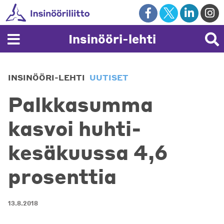
Skip
to
content
Insinööri-lehti
INSINÖÖRI-LEHTI
UUTISET
Palkkasumma
kasvoi huhti-
kesäkuussa 4,6
prosenttia
13.8.2018