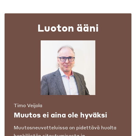
Luoton ääni
Timo Veijola
Muutos ei aina ole hyväksi
Muutosneuvotteluissa on pidettävä huolta
henkilöstön sitoutumisesta ja