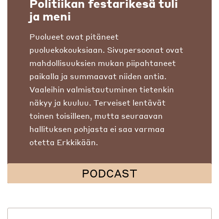
Politiikan festarikesä tuli
ja meni
Puolueet ovat pitäneet
puoluekokouksiaan. Sivupersoonat ovat
mahdollisuuksien mukan piipahtaneet
paikalla ja summaavat niiden antia.
Vaaleihin valmistautuminen tietenkin
näkyy ja kuuluu. Terveiset lentävät
toinen toisilleen, mutta seuraavan
hallituksen pohjasta ei saa varmaa
otetta Erkkikään.
PODCAST