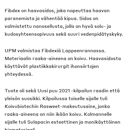
Fibdex on haavasidos, joka nopeuttaa haavan
paranemista ja vähentää kipua. Sidos on
valmistettu nanosellusta, jolla on hyvä solu- ja
kudosyhteensopivuus sekä suuri vedenpidätyskyky.
UPM valmistaa Fibdexiä Lappeenrannassa.
Materiaalin raaka-aineena on koivu. Haavasidosta
käyttävät plastiikkakirurgit ihonsiirtojen
yhteydessä.
Tuote oli sekä Uusi puu 2021 -kilpailun raadin että
yleisön suosikki. Kilpailussa toiselle sijalle tuli
Koivubiotechin Rasweet-makeutusaine, jonka
raaka-aineena on niin ikään koivu. Kolmannelle
sijalle tuli Sulapacin esteettinen ja monikäyttöinen
biomateriaali.