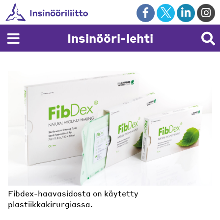
Skip
to
content
Insinööri-lehti
Fibdex-haavasidosta on käytetty
plastiikkakirurgiassa.