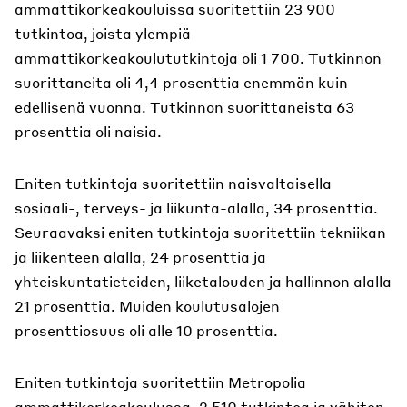
ammattikorkeakouluissa suoritettiin 23 900
tutkintoa, joista ylempiä
ammattikorkeakoulututkintoja oli 1 700. Tutkinnon
suorittaneita oli 4,4 prosenttia enemmän kuin
edellisenä vuonna. Tutkinnon suorittaneista 63
prosenttia oli naisia.
Eniten tutkintoja suoritettiin naisvaltaisella
sosiaali-, terveys- ja liikunta-alalla, 34 prosenttia.
Seuraavaksi eniten tutkintoja suoritettiin tekniikan
ja liikenteen alalla, 24 prosenttia ja
yhteiskuntatieteiden, liiketalouden ja hallinnon alalla
21 prosenttia. Muiden koulutusalojen
prosenttiosuus oli alle 10 prosenttia.
Eniten tutkintoja suoritettiin Metropolia
ammattikorkeakoulussa, 2 510 tutkintoa ja vähiten