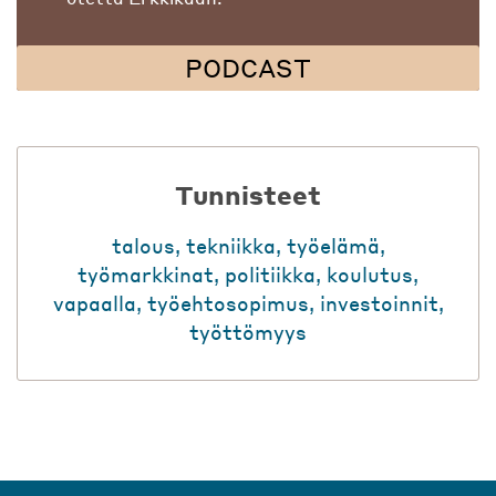
PODCAST
Tunnisteet
talous
,
tekniikka
,
työelämä
,
työmarkkinat
,
politiikka
,
koulutus
,
vapaalla
,
työehtosopimus
,
investoinnit
,
työttömyys