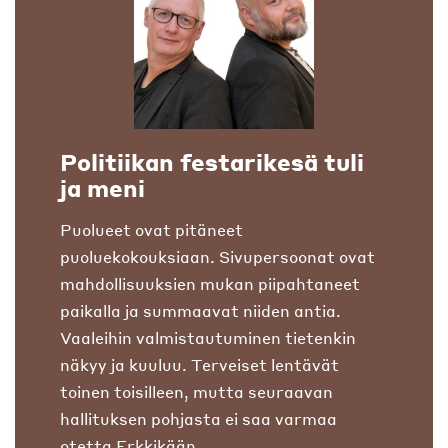
Politiikan festarikesä tuli
ja meni
Puolueet ovat pitäneet
puoluekokouksiaan. Sivupersoonat ovat
mahdollisuuksien mukan piipahtaneet
paikalla ja summaavat niiden antia.
Vaaleihin valmistautuminen tietenkin
näkyy ja kuuluu. Terveiset lentävät
toinen toisilleen, mutta seuraavan
hallituksen pohjasta ei saa varmaa
otetta Erkkikään.