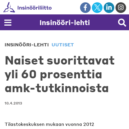
Skip
to
content
Insinööri-lehti
INSINÖÖRI-LEHTI
UUTISET
Naiset suorittavat
yli 60 prosenttia
amk-tutkinnoista
10.4.2013
Tilastokeskuksen mukaan vuonna 2012