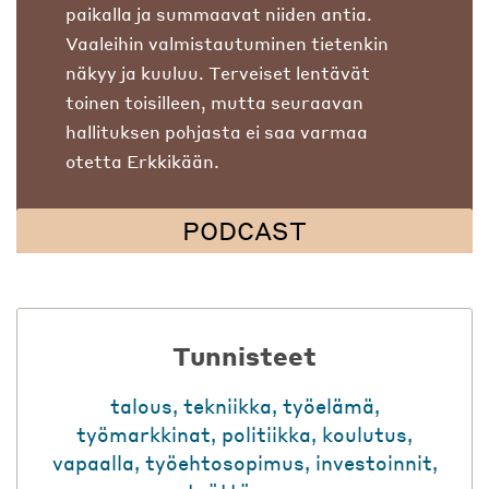
paikalla ja summaavat niiden antia.
Vaaleihin valmistautuminen tietenkin
näkyy ja kuuluu. Terveiset lentävät
toinen toisilleen, mutta seuraavan
hallituksen pohjasta ei saa varmaa
otetta Erkkikään.
PODCAST
Tunnisteet
talous
,
tekniikka
,
työelämä
,
työmarkkinat
,
politiikka
,
koulutus
,
vapaalla
,
työehtosopimus
,
investoinnit
,