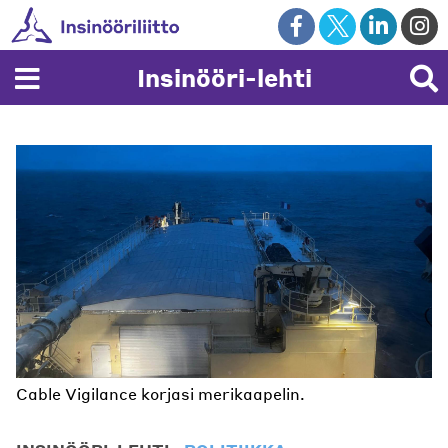
Skip
to
content
Insinööri-lehti
Cable Vigilance korjasi merikaapelin.