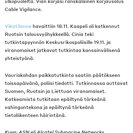
ulkopuolelta. Vian korjasi ranskalainen korjausalus
Cable Vigilance.
Vikatilanne
havaittiin 18.11. Kaapeli oli katkennut
Ruotsin talousvyöhykkeellä. Cinia teki
tutkintapyynnön Keskusrikospoliisille 19.11. ja
viranomaiset jatkavat tutkintaa kansainvälisenä
yhteistyönä.
Vauriokohdan paikkatutkinta saatiin päätökseen
toissapäivänä, poliisi tiedotti. Tutkinnassa auttavat
Suomen, Ruotsin ja Liettuan viranomaiset.
Katkeamista tutkitaan epäiltynä törkeänä
vahingontekona ja epäiltynä törkeänä
tietoliikenteen häirintänä.
Kuva: ASN eli Alcatel Submarine Networks