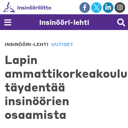
Skip
to
content
Insinööri-lehti
INSINÖÖRI-LEHTI
UUTISET
Lapin
ammattikorkeakoulu
täydentää
insinöörien
osaamista