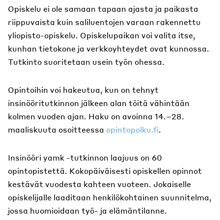
Opiskelu ei ole samaan tapaan ajasta ja paikasta
riippuvaista kuin saliluentojen varaan rakennettu
yliopisto-opiskelu. Opiskelupaikan voi valita itse,
kunhan tietokone ja verkkoyhteydet ovat kunnossa.
Tutkinto suoritetaan usein työn ohessa.
Opintoihin voi hakeutua, kun on tehnyt
insinööritutkinnon jälkeen alan töitä vähintään
kolmen vuoden ajan. Haku on avoinna 14.–28.
maaliskuuta osoitteessa
opintopolku.fi
.
Insinööri yamk -tutkinnon laajuus on 60
opintopistettä. Kokopäiväisesti opiskellen opinnot
kestävät vuodesta kahteen vuoteen. Jokaiselle
opiskelijalle laaditaan henkilökohtainen suunnitelma,
jossa huomioidaan työ- ja elämäntilanne.