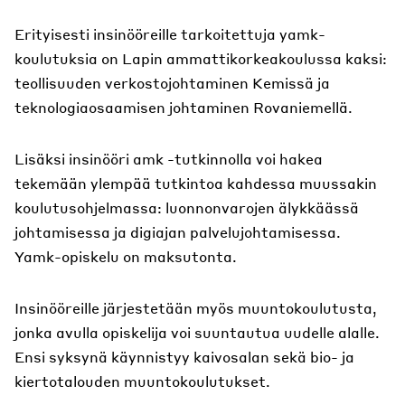
Erityisesti insinööreille tarkoitettuja yamk-
koulutuksia on Lapin ammattikorkeakoulussa kaksi:
teollisuuden verkostojohtaminen Kemissä ja
teknologiaosaamisen johtaminen Rovaniemellä.
Lisäksi insinööri amk -tutkinnolla voi hakea
tekemään ylempää tutkintoa kahdessa muussakin
koulutusohjelmassa: luonnonvarojen älykkäässä
johtamisessa ja digiajan palvelujohtamisessa.
Yamk-opiskelu on maksutonta.
Insinööreille järjestetään myös muuntokoulutusta,
jonka avulla opiskelija voi suuntautua uudelle alalle.
Ensi syksynä käynnistyy kaivosalan sekä bio- ja
kiertotalouden muuntokoulutukset.