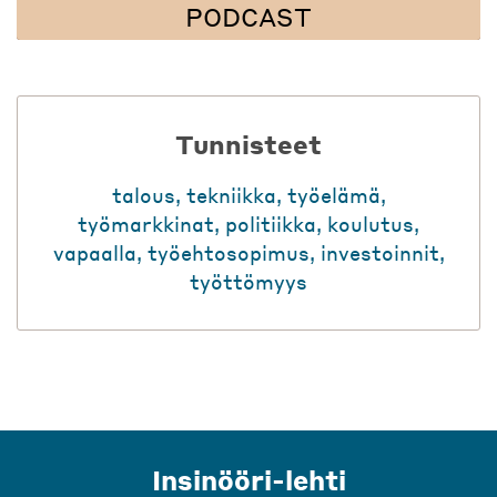
PODCAST
Tunnisteet
talous
,
tekniikka
,
työelämä
,
työmarkkinat
,
politiikka
,
koulutus
,
vapaalla
,
työehtosopimus
,
investoinnit
,
työttömyys
Insinööri-lehti