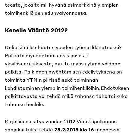
teosta, joka toimii hyvänä esimerkkinä ylempien
toimihenkilöiden edunvalvonnassa.
Kenelle Vääntö 2012?
Onko sinulla ehdotus vuoden työmarkkinateoksi?
Palkinto myönnetään ensisijaisesti
yksilösuorituksesta, mutta myös ryhmä voidaan
palkita. Palkinnon myöntämisen edellytyksenä on
toiminta YTN:n piirissä sekä toiminnan
kohdistuminen ylempiin toimihenkilöihin.Ehdotuksen
palkittavasta voi tehdä mikä tahansa taho tai kuka
tahansa henkilö.
Kirjallinen esitys vuoden 2012 Vääntöpalkinnon
saajaksi tulee tehdä
28.2.2013 klo 16
mennessä