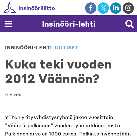
Skip
to
content
Insinööri-lehti
INSINÖÖRI-LEHTI
UUTISET
Kuka teki vuoden
2012 Väännön?
11.2.2013
YTN:n yritysyhdistysryhmä jakaa vuosittain
”Vääntö-palkinnon” vuoden työmarkkinateosta.
Palkinnon arvo on 1000 euroa. Palkinto myönnetään