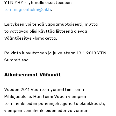
YTN YRY -ryhmälle osoitteeseen
tommi.gronholm@uil.fi
.
Esityksen voi tehdä vapaamuotoisesti, mutta
toivottavaa olisi käyttää liitteenä olevaa
Vääntöesitys -lomaketta.
Palkinto luovutetaan ja julkaistaan 19.4.2013 YTN
Summitissa.
Aikaisemmat Väännöt
Vuoden 2011 Vääntö myönnettiin Tommi
Pihlajasalolle. Hän toimi Vapon ylempien
toimihenkilöiden puheenjohtajana tuloksekkaasti,
ylempien toimihenkilöiden edunvalvonnan