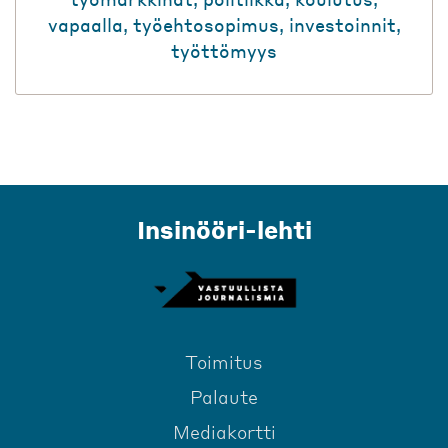
vapaalla
,
työehtosopimus
,
investoinnit
,
työttömyys
Insinööri-lehti
Toimitus
Palaute
Mediakortti