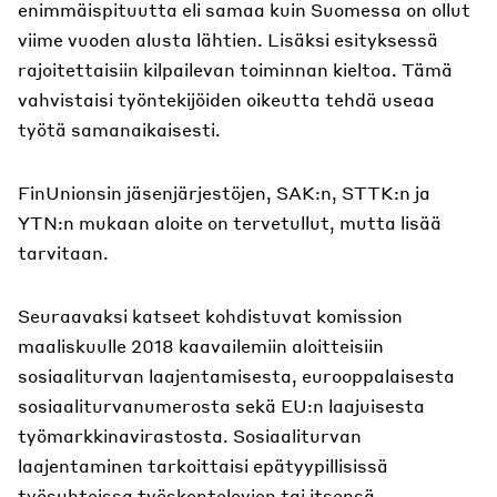
enimmäispituutta eli samaa kuin Suomessa on ollut
viime vuoden alusta lähtien. Lisäksi esityksessä
rajoitettaisiin kilpailevan toiminnan kieltoa. Tämä
vahvistaisi työntekijöiden oikeutta tehdä useaa
työtä samanaikaisesti.
FinUnionsin jäsenjärjestöjen, SAK:n, STTK:n ja
YTN:n mukaan aloite on tervetullut, mutta lisää
tarvitaan.
Seuraavaksi katseet kohdistuvat komission
maaliskuulle 2018 kaavailemiin aloitteisiin
sosiaaliturvan laajentamisesta, eurooppalaisesta
sosiaaliturvanumerosta sekä EU:n laajuisesta
työmarkkinavirastosta. Sosiaaliturvan
laajentaminen tarkoittaisi epätyypillisissä
työsuhteissa työskentelevien tai itsensä