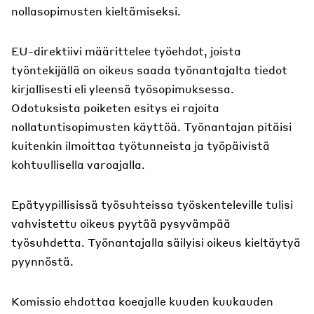
nollasopimusten kieltämiseksi.
EU-direktiivi määrittelee työehdot, joista
työntekijällä on oikeus saada työnantajalta tiedot
kirjallisesti eli yleensä työsopimuksessa.
Odotuksista poiketen esitys ei rajoita
nollatuntisopimusten käyttöä. Työnantajan pitäisi
kuitenkin ilmoittaa työtunneista ja työpäivistä
kohtuullisella varoajalla.
Epätyypillisissä työsuhteissa työskenteleville tulisi
vahvistettu oikeus pyytää pysyvämpää
työsuhdetta. Työnantajalla säilyisi oikeus kieltäytyä
pyynnöstä.
Komissio ehdottaa koeajalle kuuden kuukauden