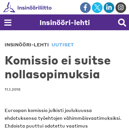
Skip
to
content
Insinööri-lehti
INSINÖÖRI-LEHTI
UUTISET
Komissio ei suitse
nollasopimuksia
11.1.2018
Euroopan komissio julkisti joulukuussa
ehdotuksensa työehtojen vähimmäisvaatimuksiksi.
Ehdoista puuttui odotettu vaatimus