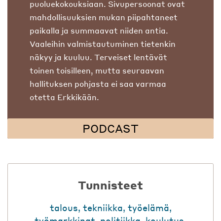
puoluekokouksiaan. Sivupersoonat ovat
mahdollisuuksien mukan piipahtaneet
paikalla ja summaavat niiden antia.
Vaaleihin valmistautuminen tietenkin
näkyy ja kuuluu. Terveiset lentävät
toinen toisilleen, mutta seuraavan
hallituksen pohjasta ei saa varmaa
otetta Erkkikään.
PODCAST
Tunnisteet
talous
,
tekniikka
,
työelämä
,
työmarkkinat
,
politiikka
,
koulutus
,