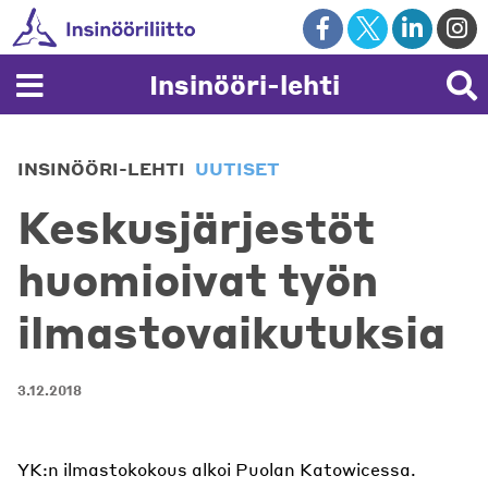
Skip
to
content
Insinööri-lehti
INSINÖÖRI-LEHTI
UUTISET
Keskusjärjestöt
huomioivat työn
ilmastovaikutuksia
3.12.2018
YK:n ilmastokokous alkoi Puolan Katowicessa.