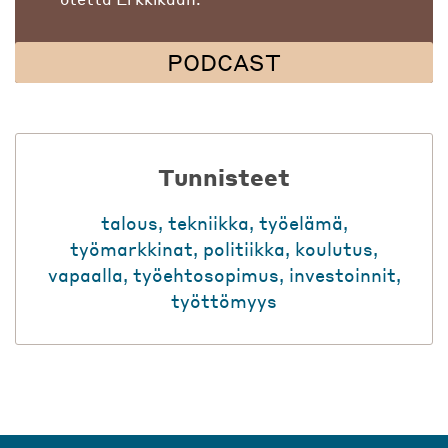
PODCAST
Tunnisteet
talous
,
tekniikka
,
työelämä
,
työmarkkinat
,
politiikka
,
koulutus
,
vapaalla
,
työehtosopimus
,
investoinnit
,
työttömyys