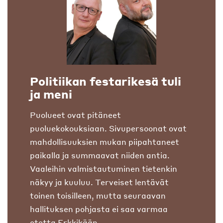
Politiikan festarikesä tuli
ja meni
Puolueet ovat pitäneet
puoluekokouksiaan. Sivupersoonat ovat
mahdollisuuksien mukan piipahtaneet
paikalla ja summaavat niiden antia.
Vaaleihin valmistautuminen tietenkin
näkyy ja kuuluu. Terveiset lentävät
toinen toisilleen, mutta seuraavan
hallituksen pohjasta ei saa varmaa
otetta Erkkikään.