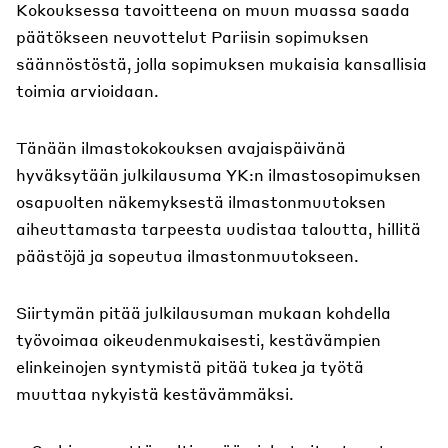
Kokouksessa tavoitteena on muun muassa saada
päätökseen neuvottelut Pariisin sopimuksen
säännöstöstä, jolla sopimuksen mukaisia kansallisia
toimia arvioidaan.
Tänään ilmastokokouksen avajaispäivänä
hyväksytään julkilausuma YK:n ilmastosopimuksen
osapuolten näkemyksestä ilmastonmuutoksen
aiheuttamasta tarpeesta uudistaa taloutta, hillitä
päästöjä ja sopeutua ilmastonmuutokseen.
Siirtymän pitää julkilausuman mukaan kohdella
työvoimaa oikeudenmukaisesti, kestävämpien
elinkeinojen syntymistä pitää tukea ja työtä
muuttaa nykyistä kestävämmäksi.