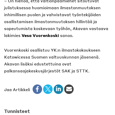
– On hienoa, että valtionpäämiehet sitoutuvat
julistuksessa huomioimaan ilmastonmuutoksen
inhimillisen puolen ja vahvistavat työntekijöiden
osallistamisen ilmastonmuutoksen hillintää ja
sopeutumista koskevaan työhön, Akavan vastaava
lakimies
Vesa Vuorenkoski
sanoo.
Vuorenkoski osallistuu YK:n ilmastokokoukseen
Katowicessa Suomen valtuuskunnan jäsenenä.
Akavan lisäksi edustettuina ovat
palkansaajakeskusjärjestöt SAK ja STTK.
Jaa Artikkeli
Tunnisteet