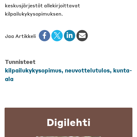
keskusjärjestöt allekirjoittavat
kilpailukykysopimuksen.
Jaa Artikkeli
Tunnisteet
kilpailukykysopimus, neuvottelutulos, kunta-
ala
Digilehti