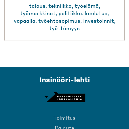
talous
,
tekniikka
,
työelämä
,
työmarkkinat
,
politiikka
,
koulutus
,
vapaalla
,
työehtosopimus
,
investoinnit
,
työttömyys
Insinööri-lehti
Toimitus
Palaute