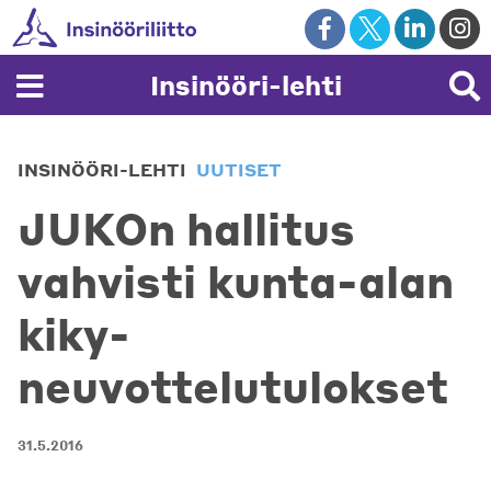
Skip
to
content
Insinööri-lehti
INSINÖÖRI-LEHTI
UUTISET
JUKOn hallitus
vahvisti kunta-alan
kiky-
neuvottelutulokset
31.5.2016