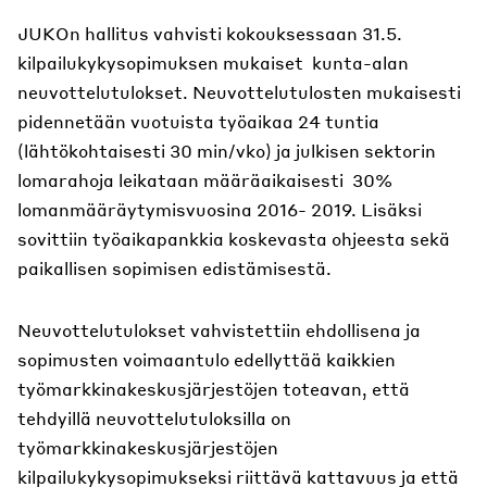
JUKOn hallitus vahvisti kokouksessaan 31.5.
kilpailukykysopimuksen mukaiset kunta-alan
neuvottelutulokset. Neuvottelutulosten mukaisesti
pidennetään vuotuista työaikaa 24 tuntia
(lähtökohtaisesti 30 min/vko) ja julkisen sektorin
lomarahoja leikataan määräaikaisesti 30%
lomanmääräytymisvuosina 2016- 2019. Lisäksi
sovittiin työaikapankkia koskevasta ohjeesta sekä
paikallisen sopimisen edistämisestä.
Neuvottelutulokset vahvistettiin ehdollisena ja
sopimusten voimaantulo edellyttää kaikkien
työmarkkinakeskusjärjestöjen toteavan, että
tehdyillä neuvottelutuloksilla on
työmarkkinakeskusjärjestöjen
kilpailukykysopimukseksi riittävä kattavuus ja että