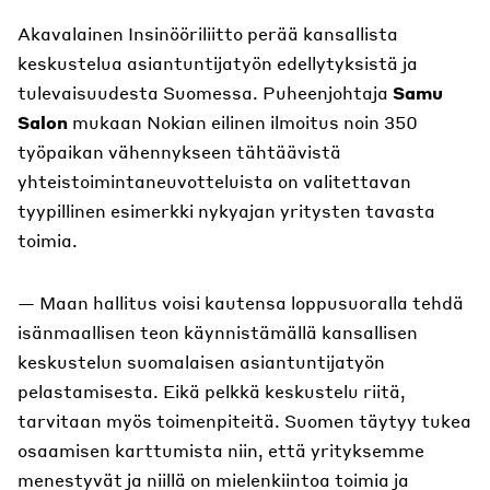
Akavalainen Insinööriliitto perää kansallista
keskustelua asiantuntijatyön edellytyksistä ja
tulevaisuudesta Suomessa. Puheenjohtaja
Samu
Salon
mukaan Nokian eilinen ilmoitus noin 350
työpaikan vähennykseen tähtäävistä
yhteistoimintaneuvotteluista on valitettavan
tyypillinen esimerkki nykyajan yritysten tavasta
toimia.
— Maan hallitus voisi kautensa loppusuoralla tehdä
isänmaallisen teon käynnistämällä kansallisen
keskustelun suomalaisen asiantuntijatyön
pelastamisesta. Eikä pelkkä keskustelu riitä,
tarvitaan myös toimenpiteitä. Suomen täytyy tukea
osaamisen karttumista niin, että yrityksemme
menestyvät ja niillä on mielenkiintoa toimia ja