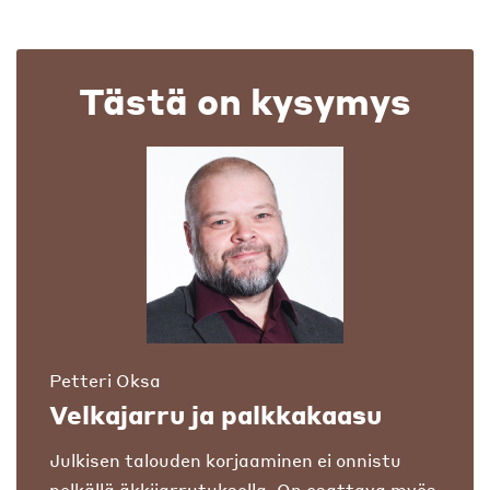
Tästä on kysymys
Petteri Oksa
Velkajarru ja palkkakaasu
Julkisen talouden korjaaminen ei onnistu
pelkällä äkkijarrutuksella. On osattava myös