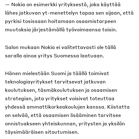
— Nokia on esimerkki yrityksestä, joka käyttää
lähes jatkuvan yt-menettelyn tapaa sen sijaan, että
pyrkisi tosissaan hoitamaan osaamistarpeen
muutoksia järjestämällä työvoimaansa toisin.
Salon mukaan Nokia ei valitettavasti ole tällä
saralla ainoa yritys Suomessa laatuaan.
Hänen mielestään Suomi ja täällä toimivat
teknologiayritykset tarvitsevat jatkuvan
koulutuksen, täsmäkoulutuksen ja osaamisen
strategian, jota yritykset voisivat toteuttaa
yhdessä ammattikorkeakoulujen kanssa. Kiistatta
on selvää, että osaamisen lisääminen tarvitsee
onnistuakseen yhteiskunnan, yritysten ja yksilön
täysimääräisen sitoutumisen.