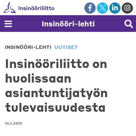
Skip
to
content
Insinööri-lehti
INSINÖÖRI-LEHTI
UUTISET
Insinööriliitto on
huolissaan
asiantuntijatyön
tulevaisuudesta
16.1.2019