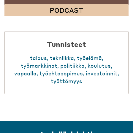
PODCAST
Tunnisteet
talous
,
tekniikka
,
työelämä
,
työmarkkinat
,
politiikka
,
koulutus
,
vapaalla
,
työehtosopimus
,
investoinnit
,
työttömyys