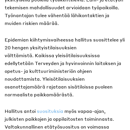
tekemisen mahdollisuudet arvioidaan työpaikoilla.
Työnantajan tulee vähentää lähikontaktien ja
muiden riskien määrää.
Epidemian kiihtymisvaiheessa hallitus suosittelee yli
20 hengen yksityistilaisuuksien
välttämistä. Kaikissa yleisötilaisuuksissa
edellytetään Terveyden ja hyvinvoinnin laitoksen ja
opetus- ja kulttuuriministeriön ohjeen
noudattamista. Yleisötilaisuuksien
osanottajamäärä rajataan sisätiloissa puoleen
normaalista paikkamäärästä.
Hallitus antoi
suosituksia
myös vapaa-ajan,
julkisten paikkojen ja oppilaitosten toiminnasta.
Valtakunnallinen etätyösuositus on voimassa