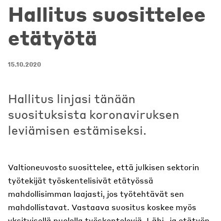
Hallitus suosittelee
etätyötä
15.10.2020
Hallitus linjasi tänään
suosituksista koronaviruksen
leviämisen estämiseksi.
Valtioneuvosto suosittelee, että julkisen sektorin
työtekijät työskentelisivät etätyössä
mahdollisimman laajasti, jos työtehtävät sen
mahdollistavat. Vastaava suositus koskee myös
yksityisellä puolella työskenteleviä. Lähi- ja etätyön