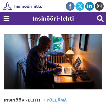
Skip
to
content
Insinööri-lehti
INSINÖÖRI-LEHTI
TYÖELÄMÄ