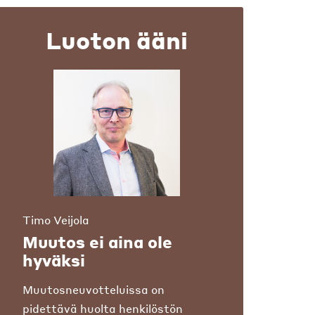
Luoton ääni
Timo Veijola
Muutos ei aina ole
hyväksi
Muutosneuvotteluissa on
pidettävä huolta henkilöstön