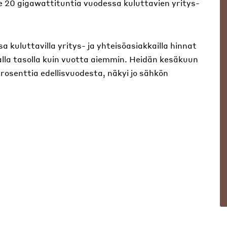
e 20 gigawattituntia vuodessa kuluttavien yritys-
 kuluttavilla yritys- ja yhteisöasiakkailla hinnat
lla tasolla kuin vuotta aiemmin. Heidän kesäkuun
rosenttia edellisvuodesta, näkyi jo sähkön