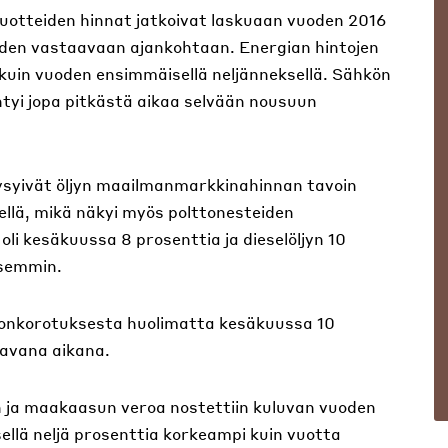
uotteiden hinnat jatkoivat laskuaan vuoden 2016
uoden vastaavaan ajankohtaan. Energian hintojen
 kuin vuoden ensimmäisellä neljänneksellä. Sähkön
tyi jopa pitkästä aikaa selvään nousuun
ysyivät öljyn maailmanmarkkinahinnan tavoin
sellä, mikä näkyi myös polttonesteiden
oli kesäkuussa 8 prosenttia ja dieselöljyn 10
isemmin.
eronkorotuksesta huolimatta kesäkuussa 10
aavana aikana.
 ja maakaasun veroa nostettiin kuluvan vuoden
eksellä neljä prosenttia korkeampi kuin vuotta