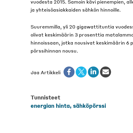
vuodesta 2015. Samoin kävi pienempien, all
ja yhteisöasiakkaiden sähkön hinnoille.
Suuremmilla, yli 20 gigawattituntia vuodessa
olivat keskimäärin 3 prosenttia matalamma
hinnoissaan, jotka nousivat keskimäärin 6 p
pörssihinnan nousu.
Jaa Artikkeli
Tunnisteet
energian hinta, sähköpörssi