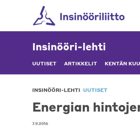
Skip
to
content
Insinööri-lehti
UUTISET
ARTIKKELIT
KENTÄN KUU
INSINÖÖRI-LEHTI
UUTISET
Energian hintojen
7.9.2016