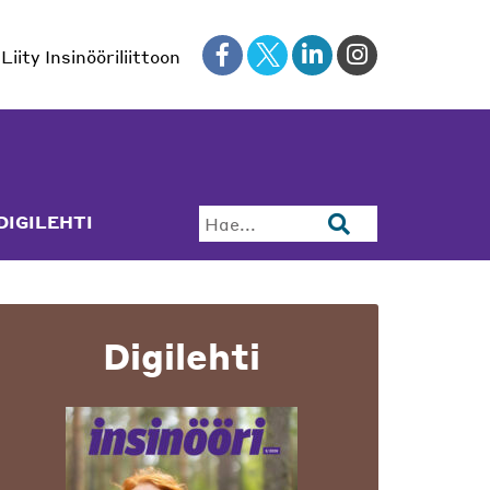
Liity Insinööriliittoon
DIGILEHTI
Hae...
Digilehti