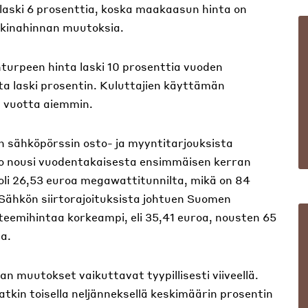
aski 6 prosenttia, koska maakaasun hinta on
kkinahinnan muutoksia.
turpeen hinta laski 10 prosenttia vuoden
a laski prosentin. Kuluttajien käyttämän
n vuotta aiemmin.
en sähköpörssin osto- ja myyntitarjouksista
o nousi vuodentakaisesta ensimmäisen kerran
oli 26,53 euroa megawattitunnilta, mikä on 84
ähkön siirtorajoituksista johtuen Suomen
eemihintaa korkeampi, eli 35,41 euroa, nousten 65
a.
 muutokset vaikuttavat tyypillisesti viiveellä.
tkin toisella neljänneksellä keskimäärin prosentin