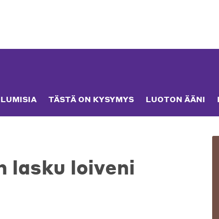
LUMISIA
TÄSTÄ ON KYSYMYS
LUOTON ÄÄNI
 lasku loiveni