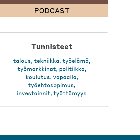
PODCAST
Tunnisteet
talous
,
tekniikka
,
työelämä
,
työmarkkinat
,
politiikka
,
koulutus
,
vapaalla
,
työehtosopimus
,
investoinnit
,
työttömyys