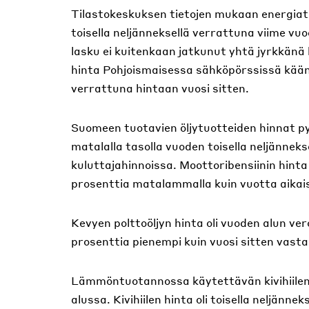
Tilastokeskuksen tietojen mukaan energiat
toisella neljänneksellä verrattuna viime v
lasku ei kuitenkaan jatkunut yhtä jyrkkänä
hinta Pohjoismaisessa sähköpörssissä kään
verrattuna hintaan vuosi sitten.
Suomeen tuotavien öljytuotteiden hinnat p
matalalla tasolla vuoden toisella neljännek
kuluttajahinnoissa. Moottoribensiinin hinta 
prosenttia matalammalla kuin vuotta aika
Kevyen polttoöljyn hinta oli vuoden alun v
prosenttia pienempi kuin vuosi sitten vast
Lämmöntuotannossa käytettävän kivihiilen
alussa. Kivihiilen hinta oli toisella neljänn