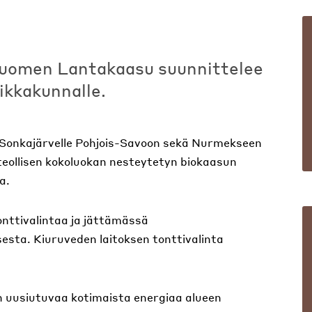
 Suomen Lantakaasu suunnittelee
ikkakunnalle.
ja Sonkajärvelle Pohjois-Savoon sekä Nurmekseen
teollisen kokoluokan nesteytetyn biokaasun
a.
onttivalintaa ja jättämässä
sta. Kiuruveden laitoksen tonttivalinta
uusiutuvaa kotimaista energiaa alueen