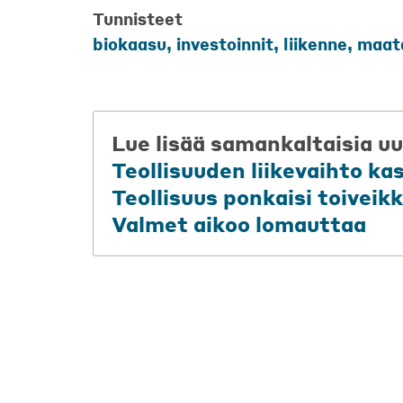
Tunnisteet
biokaasu
,
investoinnit
,
liikenne
,
maat
Lue lisää samankaltaisia uu
Teollisuuden liikevaihto ka
Teollisuus ponkaisi toiveikk
Valmet aikoo lomauttaa