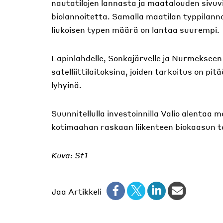
nautatilojen lannasta ja maatalouden sivuvi
biolannoitetta. Samalla maatilan typpilann
liukoisen typen määrä on lantaa suurempi.
Lapinlahdelle, Sonkajärvelle ja Nurmekseen
satelliittilaitoksina, joiden tarkoitus on 
lyhyinä.
Suunnitellulla investoinnilla Valio alentaa 
kotimaahan raskaan liikenteen biokaasun
Kuva: St1
Jaa Artikkeli