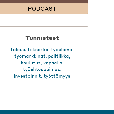
PODCAST
Tunnisteet
talous
,
tekniikka
,
työelämä
,
työmarkkinat
,
politiikka
,
koulutus
,
vapaalla
,
työehtosopimus
,
investoinnit
,
työttömyys