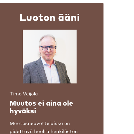
Luoton ääni
Timo Veijola
Muutos ei aina ole
hyväksi
Muutosneuvotteluissa on
pidettävä huolta henkilöstön