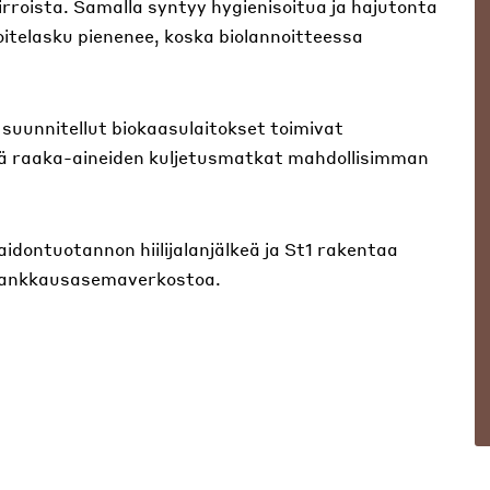
rroista. Samalla syntyy hygienisoitua ja hajutonta
oitelasku pienenee, koska biolannoitteessa
 suunnitellut biokaasulaitokset toimivat
pitää raaka-aineiden kuljetusmatkat mahdollisimman
maidontuotannon hiilijalanjälkeä ja St1 rakentaa
 tankkausasemaverkostoa.