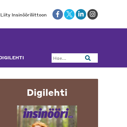
Liity Insinööriliittoon
DIGILEHTI
Hae...
Digilehti