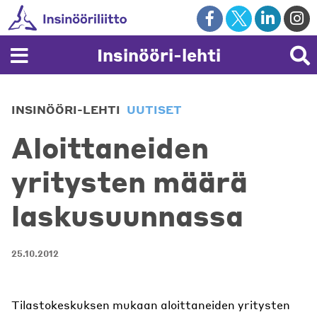
Skip
to
content
Insinööri-lehti
INSINÖÖRI-LEHTI
UUTISET
Aloittaneiden
yritysten määrä
laskusuunnassa
25.10.2012
Tilastokeskuksen mukaan aloittaneiden yritysten