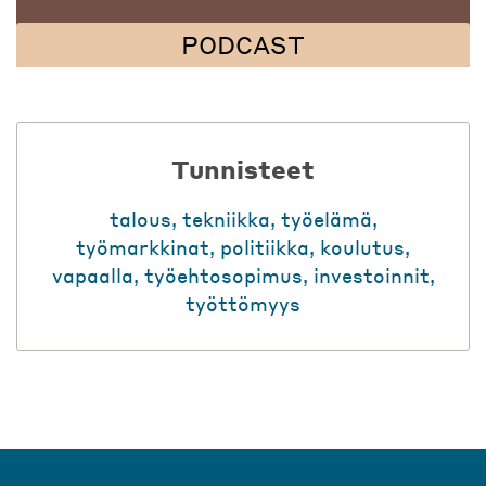
PODCAST
Tunnisteet
talous
,
tekniikka
,
työelämä
,
työmarkkinat
,
politiikka
,
koulutus
,
vapaalla
,
työehtosopimus
,
investoinnit
,
työttömyys