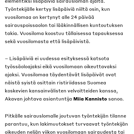
elementiksi lisäpäiviä sairausloman ajalta.
Työntekijälle kertyy lisäpäiviä niiltä osin, kun
vuosilomaa on kertynyt alle 24 päivää
sairauspoissaolon tai lääkinnällisen kuntoutuksen
takia. Vuosiloma koostuu tällaisessa tapauksessa
sekä vuosilomasta että lisäpäivistä.
– Lisäpäiviä ei uudessa esityksessä katsota
työssäoloajaksi eikä vuosilomaan oikeuttavaksi
ajaksi. Vuosilomaa täydentävät lisäpäivät ovat
näistä syistä osittain ristiriidassa Suomea
koskevien kansainvälisten velvoitteiden kanssa,
Akavan johtava asiantuntija
Miia Kannisto
sanoo.
Pitkälle sairauslomalle joutuvan työntekijän tilanne
parantuu, kun lakimuutokset turvaavat työntekijän
oikeuden neljän viikon vuosilomaan sairaudesta tai