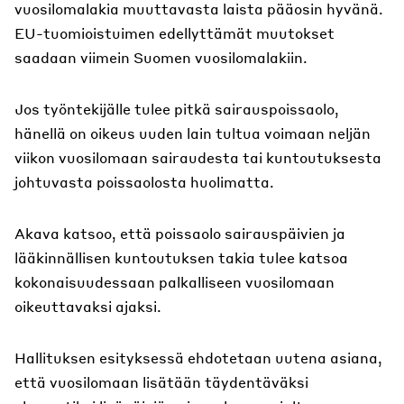
vuosilomalakia muuttavasta laista pääosin hyvänä.
EU-tuomioistuimen edellyttämät muutokset
saadaan viimein Suomen vuosilomalakiin.
Jos työntekijälle tulee pitkä sairauspoissaolo,
hänellä on oikeus uuden lain tultua voimaan neljän
viikon vuosilomaan sairaudesta tai kuntoutuksesta
johtuvasta poissaolosta huolimatta.
Akava katsoo, että poissaolo sairauspäivien ja
lääkinnällisen kuntoutuksen takia tulee katsoa
kokonaisuudessaan palkalliseen vuosilomaan
oikeuttavaksi ajaksi.
Hallituksen esityksessä ehdotetaan uutena asiana,
että vuosilomaan lisätään täydentäväksi