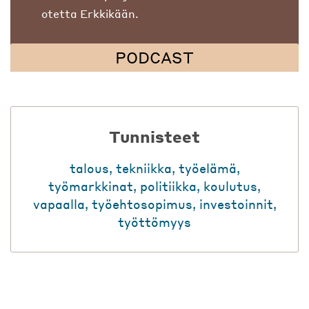
otetta Erkkikään.
PODCAST
Tunnisteet
talous
,
tekniikka
,
työelämä
,
työmarkkinat
,
politiikka
,
koulutus
,
vapaalla
,
työehtosopimus
,
investoinnit
,
työttömyys