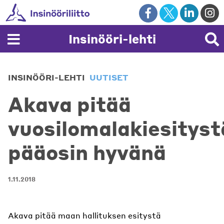
Skip
to
content
Insinööri-lehti
INSINÖÖRI-LEHTI
UUTISET
Akava pitää
vuosilomalakiesityst
pääosin hyvänä
1.11.2018
Akava pitää maan hallituksen esitystä