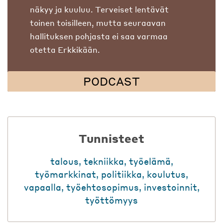
näkyy ja kuuluu. Terveiset lentävät
toinen toisilleen, mutta seuraavan
hallituksen pohjasta ei saa varmaa
otetta Erkkikään.
PODCAST
Tunnisteet
talous
,
tekniikka
,
työelämä
,
työmarkkinat
,
politiikka
,
koulutus
,
vapaalla
,
työehtosopimus
,
investoinnit
,
työttömyys