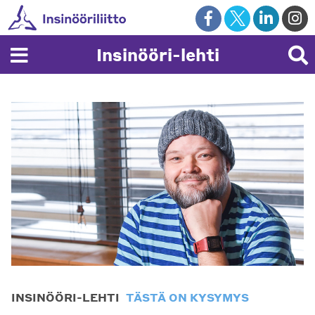
Skip
to
content
Insinööri-lehti
INSINÖÖRI-LEHTI
TÄSTÄ ON KYSYMYS