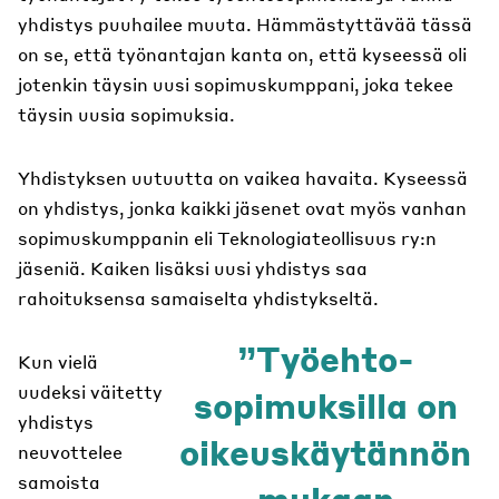
yhdistys puuhailee muuta. Hämmästyttävää tässä
on se, että työnantajan kanta on, että kyseessä oli
jotenkin täysin uusi sopimuskumppani, joka tekee
täysin uusia sopimuksia.
Yhdistyksen uutuutta on vaikea havaita. Kyseessä
on yhdistys, jonka kaikki jäsenet ovat myös vanhan
sopimuskumppanin eli Teknologiateollisuus ry:n
jäseniä. Kaiken lisäksi uusi yhdistys saa
rahoituksensa samaiselta yhdistykseltä.
Työehto-
Kun vielä
uudeksi väitetty
sopimuksilla on
yhdistys
oikeuskäytännön
neuvottelee
samoista
mukaan