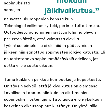
sopimuksista
jälkivaikutus.
samojen
neuvottelukumppanien kanssa kuin
Teknologiateollisuus ry teki, perin tutulta tuntuu.
Uutuudesta puhuminen näyttää lähinnä olevan
peruste väittää, että voimassa olevilla
työehtosopimuksilla ei ole niiden päättymisen
jälkeen niin sanottua sopimusten jälkivaikutusta. Eli
noudatetaanko sopimusmääräyksiä edelleen, jos
uutta ei ole saatu aikaan.
Tämä kaikki on pelkkää humpuukia ja hupsutusta.
On täysin selvää, että jälkivaikutus on olemassa
tavalliseen tapaan, niin kuin on ollut monien
sopimuskierrosten ajan. Tätä asiaa ei ole yksikään
keskeinen oikeusoppinut kiistänyt. On yhtä lailla