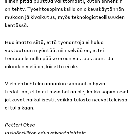
siihen pitää puuttua välittömästi, kuten ennenkin
on tehty. Työehtosopimuksilla on oikeuskäytännön
mukaan jälkivaikutus, myös teknologiateollisuuden
kentässä.
Huolimatta siitä, että työnantaja ei halua
vastuutaan myöntää, niin selvää on, ettei
temppuilemalla pääse eroon vastuustaan. Ja
aikaakin vielä on, kiirettä ei ole.
Vielä ehtii Etelärannankin suunnalta hyvin
tiedottaa, että ei tässä hätää ole, kaikki sopimukset
jatkuvat paikallisesti, vaikka tulosta neuvotteluissa
ei tulisikaan.
Petteri Oksa
Insinööriliiton edunvalvontajohtaja