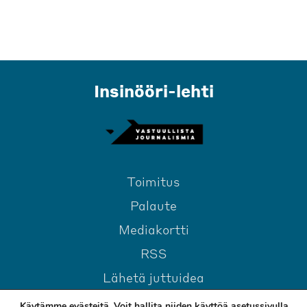
Insinööri-lehti
Toimitus
Palaute
Mediakortti
RSS
Lähetä juttuidea
Käytämme evästeitä. Voit hallita niiden käyttöä
asetussivulla
.