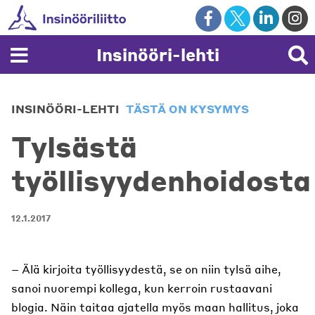
Skip
to
content
Insinööri-lehti
INSINÖÖRI-LEHTI
TÄSTÄ ON KYSYMYS
Tylsästä
työllisyydenhoidosta
12.1.2017
– Älä kirjoita työllisyydestä, se on niin tylsä aihe,
sanoi nuorempi kollega, kun kerroin rustaavani
blogia. Näin taitaa ajatella myös maan hallitus, joka