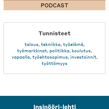
PODCAST
Tunnisteet
talous
,
tekniikka
,
työelämä
,
työmarkkinat
,
politiikka
,
koulutus
,
vapaalla
,
työehtosopimus
,
investoinnit
,
työttömyys
Insinööri-lehti