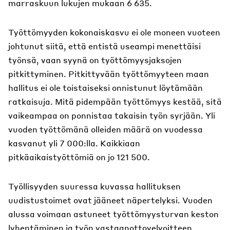
marraskuun lukujen mukaan 6 635.
Työttömyyden kokonaiskasvu ei ole moneen vuoteen
johtunut siitä, että entistä useampi menettäisi
työnsä, vaan syynä on työttömyysjaksojen
pitkittyminen. Pitkittyvään työttömyyteen maan
hallitus ei ole toistaiseksi onnistunut löytämään
ratkaisuja. Mitä pidempään työttömyys kestää, sitä
vaikeampaa on ponnistaa takaisin työn syrjään. Yli
vuoden työttömänä olleiden määrä on vuodessa
kasvanut yli 7 000:lla. Kaikkiaan
pitkäaikaistyöttömiä on jo 121 500.
Työllisyyden suuressa kuvassa hallituksen
uudistustoimet ovat jääneet näpertelyksi. Vuoden
alussa voimaan astuneet työttömyysturvan keston
lyhentäminen ja työn vastaanottovelvoitteen