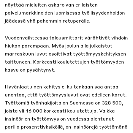
näyttää mieluiten askaroivan erilaisten
palvelumarkkinoiden luomisessa työllisyydenhoidon
jäädessä yhä pahemmin retuperälle.
Vuodenvaihteessa talousmittarit värähtivät vihdoin
hiukan parempaan. Myös joulun alla julkaistut
marraskuun luvut osoittivat työttömyyskehityksen
taittuneen. Korkeasti koulutettujen työttömyyden
kasvu on pysähtynyt.
Hyvänlaatuinen kehitys ei kuitenkaan saa antaa
unohtaa, että työttömyysluvut ovat edelleen karut.
Työttömiä työnhakijoita on Suomessa on 328 500,
joista yli 46 000 korkeasti koulutettuja. Vaikka
insinöörien työttömyys on vuodessa alentunut
parilla prosenttiyksiköllä, on insinöörejä työttömänä