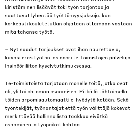
kiristäminen lisäävät toki työn tarjontaa ja
saattavat lyhentää työttömyysjaksoja, kun
korkeasti koulutetutkin ohjataan ottamaan vastaan
mitä tahansa työtä.
– Nyt saadut tarjoukset ovat ihan naurettavia,
kuvasi eräs työtön insinööri te-toimistojen palveluja
Insinööriliiton kyselytutkimuksessa.
Te-toimistoista tarjotaan monelle töitä, jotka ovat
ali, yli tai ohi oman osaamisen. Pitkällä tähtäimellä
töiden arpomisautomaatti ei hyödytä ketään. Sekä
työntekijät, työnantajat että työn välittäjä kokevat
merkittävää hallinnollista taakkaa eivätkä
osaaminen ja työpaikat kohtaa.