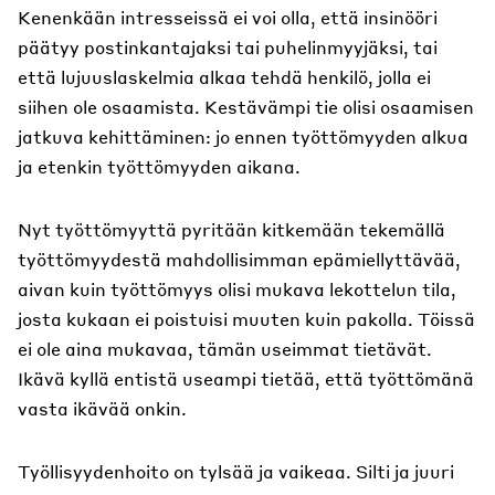
Kenenkään intresseissä ei voi olla, että insinööri
päätyy postinkantajaksi tai puhelinmyyjäksi, tai
että lujuuslaskelmia alkaa tehdä henkilö, jolla ei
siihen ole osaamista. Kestävämpi tie olisi osaamisen
jatkuva kehittäminen: jo ennen työttömyyden alkua
ja etenkin työttömyyden aikana.
Nyt työttömyyttä pyritään kitkemään tekemällä
työttömyydestä mahdollisimman epämiellyttävää,
aivan kuin työttömyys olisi mukava lekottelun tila,
josta kukaan ei poistuisi muuten kuin pakolla. Töissä
ei ole aina mukavaa, tämän useimmat tietävät.
Ikävä kyllä entistä useampi tietää, että työttömänä
vasta ikävää onkin.
Työllisyydenhoito on tylsää ja vaikeaa. Silti ja juuri