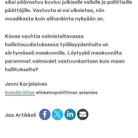
siksi päävastuu kuuluu julkiselle vallalle ja poliittisille
päättäjille. Vastuuta ei voi ulkoistaa, niin
muodikasta kuin alihankinta nykyään on.
Kovaa vauhtia valmisteltavassa
hallintouudistuksessa työllisyydenhoito on
siirtymässä maakunnille. Löytyykö maakunnilta
paremmat valmiudet vastuunkantoon kuin maan
hallitukselta?
Jenni Karjalainen
Insinööriliiton
elinkeinopoliittinen asiamies
Jaa Artikkeli