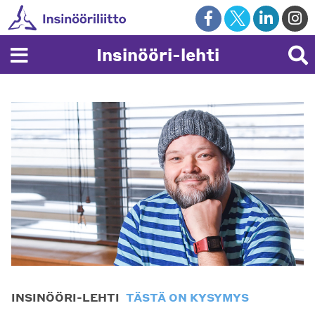
Skip
to
content
Insinööri-lehti
INSINÖÖRI-LEHTI
TÄSTÄ ON KYSYMYS