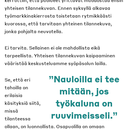
kerrottiin, että puolueet yrittävät muodostaa ensin
yhteisen tilannekuvan. Ennen syksyllä alkavaa
työmarkkinakierrosta toistetaan rytmikkäästi
kuorossa, että tarvitaan yhteinen tilannekuva,
jonka pohjalta neuvotella.
Ei tarvita. Sellainen ei ole mahdollista eikä
tarpeellista. Yhteisen tilannekuvan kaipaaminen
vääristää keskusteluamme syöpäsolun lailla.
Nauloilla ei tee
Se, että eri
tahoilla on
mitään, jos
erilaisia
työkaluna on
käsityksiä siitä,
missä
ruuvimeisseli.
tilanteessa
ollaan, on luonnollista. Osapuolilla on omaan