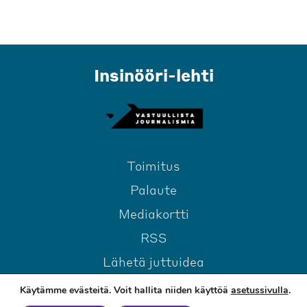
Insinööri-lehti
Toimitus
Palaute
Mediakortti
RSS
Lähetä juttuidea
Käytämme evästeitä. Voit hallita niiden käyttöä
asetussivulla
.