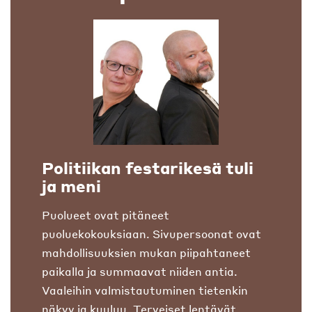
Politiikan festarikesä tuli
ja meni
Puolueet ovat pitäneet
puoluekokouksiaan. Sivupersoonat ovat
mahdollisuuksien mukan piipahtaneet
paikalla ja summaavat niiden antia.
Vaaleihin valmistautuminen tietenkin
näkyy ja kuuluu. Terveiset lentävät