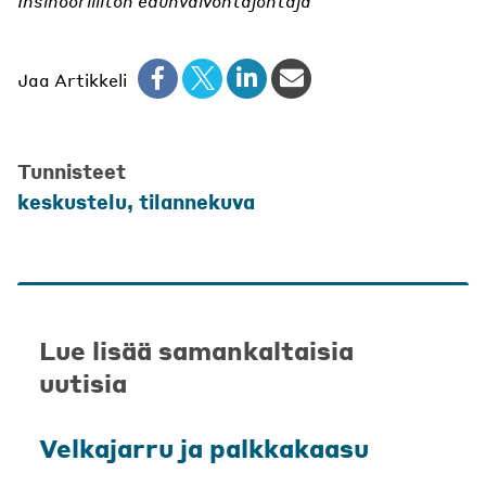
Insinööriliiton edunvalvontajohtaja
Jaa Artikkeli
Tunnisteet
keskustelu
,
tilannekuva
Lue lisää samankaltaisia
uutisia
Velkajarru ja palkkakaasu