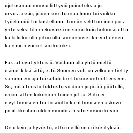
ajatusmaailmansa liittyviä painotuksia ja
arvostuksia, joiden kautta maailmaa tai vaikka
työelämää tarkastellaan. Tämän selittäminen pois
yhteiseksi tilannekuvaksi on sama kuin haluaisi, että
kaikilla koirilla pitää olla samanlaiset karvat ennen
kuin niitä voi kutsua koiriksi.
Faktat ovat yhteisiä. Voidaan olla yhtä mieltä
esimerkiksi siitä, että Suomen valtion velka on tietty
summa euroja tai suhde bruttokansantuotteeseen.
Se, mitä tuosta faktasta voidaan ja pitää päätellä,
onkin sitten kokonaan toinen juttu. Siitä ei
elvyttämiseen tai toisaalta kurittamiseen uskova
poliitikko ihan äkkiä muodosta sitä samaa kuvaa.
On oikein ja hyvästä, että meillä on eri käsityksiä.