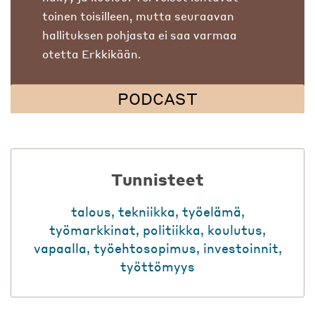
toinen toisilleen, mutta seuraavan
hallituksen pohjasta ei saa varmaa
otetta Erkkikään.
PODCAST
Tunnisteet
talous
,
tekniikka
,
työelämä
,
työmarkkinat
,
politiikka
,
koulutus
,
vapaalla
,
työehtosopimus
,
investoinnit
,
työttömyys