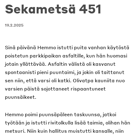
Sekametsä 451
19.2.2025
Sinä päivänä Hemmo istutti puita vanhan käytöstä
poistetun parkkipaikan asfaltille, kun hän huomasi
jotain yllättävää. Asfaltin välistä oli kasvanut
spontaanisti pieni puuntaimi, ja jokin oli taittanut
sen niin, että varsi oli katki. Olivatpa kauniita nuo
varsien päistä sojottaneet rispaantuneet
puunsäikeet.
Hemmo poimi puunsäpäleen taskuunsa, jatkoi
työtään ja istutti rivitolkulla lisää taimia, olihan hän
metsuri. Niin kuin hallitus muistutti kansalle, niin