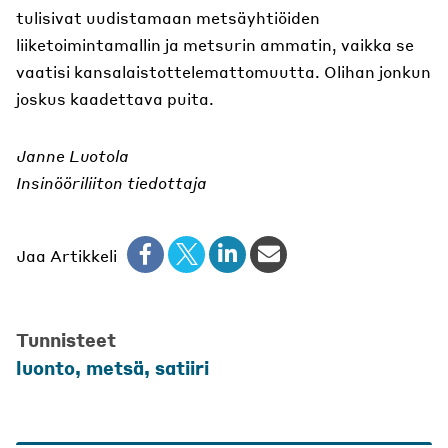
tulisivat uudistamaan metsäyhtiöiden
liiketoimintamallin ja metsurin ammatin, vaikka se
vaatisi kansalaistottelemattomuutta. Olihan jonkun
joskus kaadettava puita.
Janne Luotola
Insinööriliiton tiedottaja
Jaa Artikkeli
Tunnisteet
luonto
,
metsä
,
satiiri