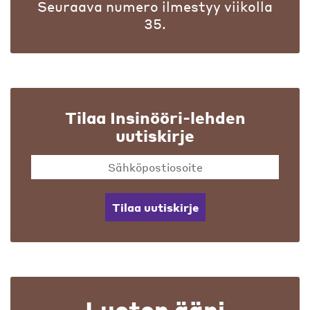
Seuraava numero ilmestyy viikolla
35.
Tilaa Insinööri-lehden
uutiskirje
Tilaa uutiskirje
Luoton ääni