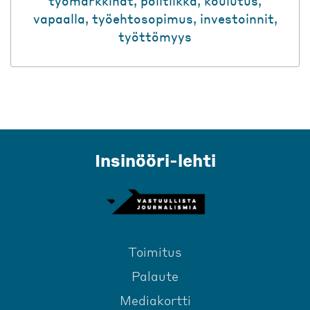
työmarkkinat
,
politiikka
,
koulutus
,
vapaalla
,
työehtosopimus
,
investoinnit
,
työttömyys
Insinööri-lehti
Toimitus
Palaute
Mediakortti