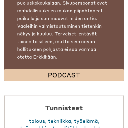
puoluekokouksiaan. Sivupersoonat ovat
mahdollisuuksien mukan piipahtaneet
paikalla ja summaavat niiden antia.
Vaaleihin valmistautuminen tietenkin
näkyy ja kuuluu. Terveiset lentävät
toinen toisilleen, mutta seuraavan
hallituksen pohjasta ei saa varmaa
otetta Erkkikään.
PODCAST
Tunnisteet
talous
,
tekniikka
,
työelämä
,