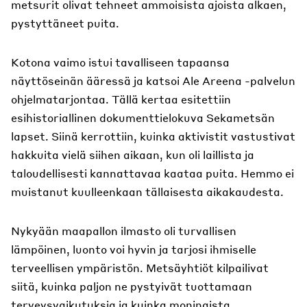
metsurit olivat tehneet ammoisista ajoista alkaen,
pystyttäneet puita.
Kotona vaimo istui tavalliseen tapaansa
näyttöseinän ääressä ja katsoi Ale Areena -palvelun
ohjelmatarjontaa. Tällä kertaa esitettiin
esihistoriallinen dokumenttielokuva Sekametsän
lapset. Siinä kerrottiin, kuinka aktivistit vastustivat
hakkuita vielä siihen aikaan, kun oli laillista ja
taloudellisesti kannattavaa kaataa puita. Hemmo ei
muistanut kuulleenkaan tällaisesta aikakaudesta.
Nykyään maapallon ilmasto oli turvallisen
lämpöinen, luonto voi hyvin ja tarjosi ihmiselle
terveellisen ympäristön. Metsäyhtiöt kilpailivat
siitä, kuinka paljon ne pystyivät tuottamaan
terveysvaikutuksia ja kuinka moninaista