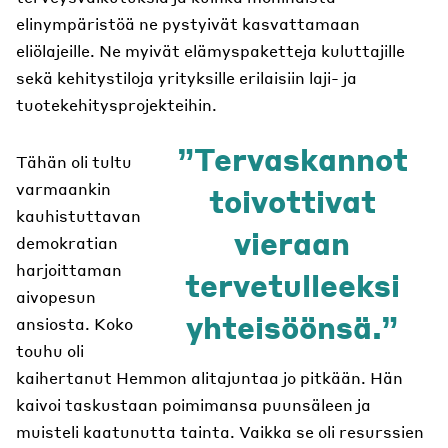
elinympäristöä ne pystyivät kasvattamaan
eliölajeille. Ne myivät elämyspaketteja kuluttajille
sekä kehitystiloja yrityksille erilaisiin laji- ja
tuotekehitysprojekteihin.
Tervaskannot
Tähän oli tultu
varmaankin
toivottivat
kauhistuttavan
vieraan
demokratian
harjoittaman
tervetulleeksi
aivopesun
yhteisöönsä.
ansiosta. Koko
touhu oli
kaihertanut Hemmon alitajuntaa jo pitkään. Hän
kaivoi taskustaan poimimansa puunsäleen ja
muisteli kaatunutta tainta. Vaikka se oli resurssien