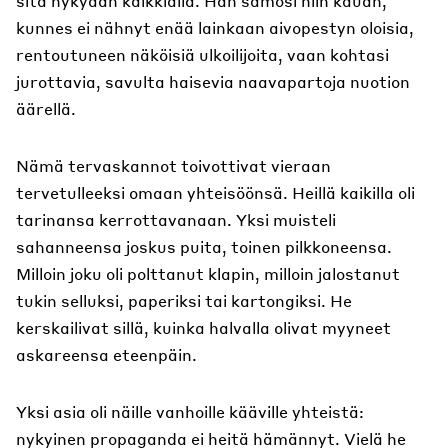
sitä nykyään kaikkialla. Hän samosi niin kauan,
kunnes ei nähnyt enää lainkaan aivopestyn oloisia,
rentoutuneen näköisiä ulkoilijoita, vaan kohtasi
jurottavia, savulta haisevia naavapartoja nuotion
äärellä.
Nämä tervaskannot toivottivat vieraan
tervetulleeksi omaan yhteisöönsä. Heillä kaikilla oli
tarinansa kerrottavanaan. Yksi muisteli
sahanneensa joskus puita, toinen pilkkoneensa.
Milloin joku oli polttanut klapin, milloin jalostanut
tukin selluksi, paperiksi tai kartongiksi. He
kerskailivat sillä, kuinka halvalla olivat myyneet
askareensa eteenpäin.
Yksi asia oli näille vanhoille kääville yhteistä:
nykyinen propaganda ei heitä hämännyt. Vielä he