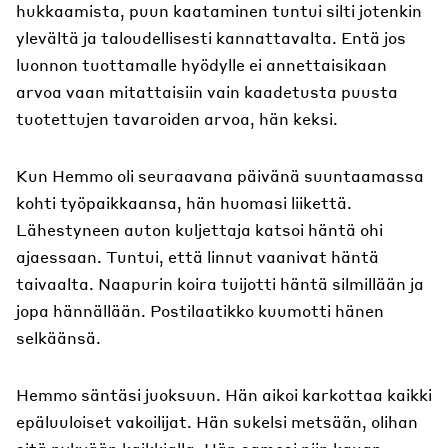
hukkaamista, puun kaataminen tuntui silti jotenkin
ylevältä ja taloudellisesti kannattavalta. Entä jos
luonnon tuottamalle hyödylle ei annettaisikaan
arvoa vaan mitattaisiin vain kaadetusta puusta
tuotettujen tavaroiden arvoa, hän keksi.
Kun Hemmo oli seuraavana päivänä suuntaamassa
kohti työpaikkaansa, hän huomasi liikettä.
Lähestyneen auton kuljettaja katsoi häntä ohi
ajaessaan. Tuntui, että linnut vaanivat häntä
taivaalta. Naapurin koira tuijotti häntä silmillään ja
jopa hännällään. Postilaatikko kuumotti hänen
selkäänsä.
Hemmo säntäsi juoksuun. Hän aikoi karkottaa kaikki
epäluuloiset vakoilijat. Hän sukelsi metsään, olihan