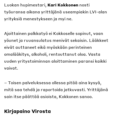
Luokan hupimestari,
Kari Kokkonen
nosti
työuransa aikana yrittäjänä useampiakin LVI-alan
yrityksiä menestykseen ja myi ne.
Ajoittainen palkkatyö ei Kokkoselle sopinut, vaan
yöunet ja ruuansulatus menivät sekaisin. Lääkkeet
eivät auttaneet eikä myöskään perinteinen
omalääkitys, alkoholi, rentouttanut oloa. Vasta
uuden yritystoiminnan aloittaminen paransi kaikki
vaivat.
– Toisen palveluksessa ollessa pitää aina kysyä,
mitä saa tehdä ja raportoida jatkuvasti. Yrittäjänä
sain itse päättää asioista, Kokkonen sanoo.
Kirjapaino Virosta