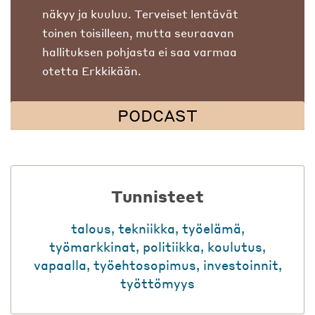
näkyy ja kuuluu. Terveiset lentävät
toinen toisilleen, mutta seuraavan
hallituksen pohjasta ei saa varmaa
otetta Erkkikään.
PODCAST
Tunnisteet
talous
,
tekniikka
,
työelämä
,
työmarkkinat
,
politiikka
,
koulutus
,
vapaalla
,
työehtosopimus
,
investoinnit
,
työttömyys