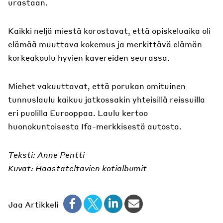
urastaan.
Kaikki neljä miestä korostavat, että opiskeluaika oli
elämää muuttava kokemus ja merkittävä elämän
korkeakoulu hyvien kavereiden seurassa.
Miehet vakuuttavat, että porukan omituinen
tunnuslaulu kaikuu jatkossakin yhteisillä reissuilla
eri puolilla Eurooppaa. Laulu kertoo
huonokuntoisesta Ifa-merkkisestä autosta.
Teksti: Anne Pentti
Kuvat: Haastateltavien kotialbumit
Jaa Artikkeli