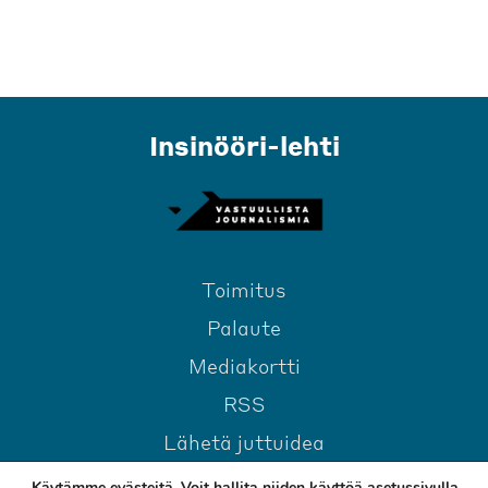
Insinööri-lehti
Toimitus
Palaute
Mediakortti
RSS
Lähetä juttuidea
Käytämme evästeitä. Voit hallita niiden käyttöä
asetussivulla
.