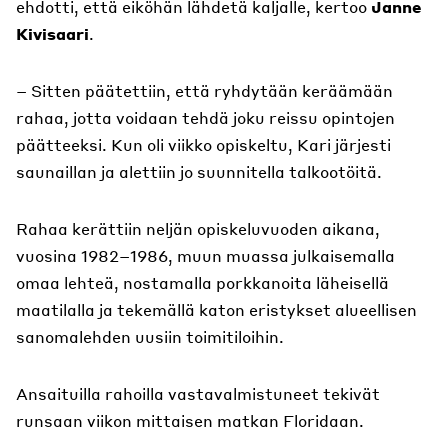
ehdotti, että eiköhän lähdetä kaljalle, kertoo
Janne
Kivisaari
.
– Sitten päätettiin, että ryhdytään keräämään
rahaa, jotta voidaan tehdä joku reissu opintojen
päätteeksi. Kun oli viikko opiskeltu, Kari järjesti
saunaillan ja alettiin jo suunnitella talkootöitä.
Rahaa kerättiin neljän opiskeluvuoden aikana,
vuosina 1982–1986, muun muassa julkaisemalla
omaa lehteä, nostamalla porkkanoita läheisellä
maatilalla ja tekemällä katon eristykset alueellisen
sanomalehden uusiin toimitiloihin.
Ansaituilla rahoilla vastavalmistuneet tekivät
runsaan viikon mittaisen matkan Floridaan.