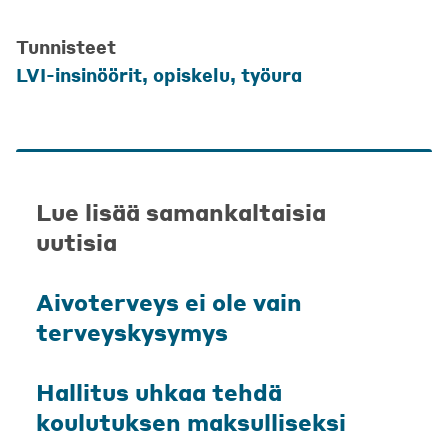
Tunnisteet
LVI-insinöörit
,
opiskelu
,
työura
Lue lisää samankaltaisia
uutisia
Aivoterveys ei ole vain
terveyskysymys
Hallitus uhkaa tehdä
koulutuksen maksulliseksi