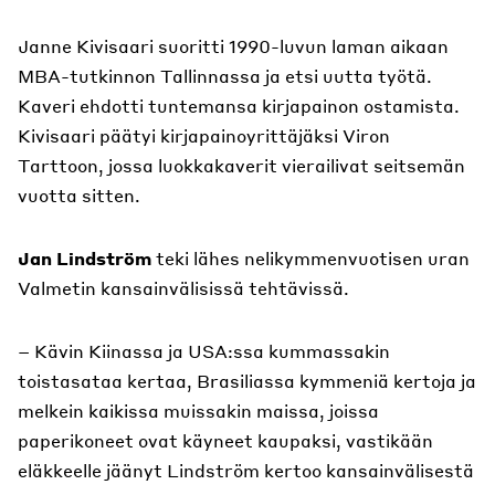
Janne Kivisaari suoritti 1990-luvun laman aikaan
MBA-tutkinnon Tallinnassa ja etsi uutta työtä.
Kaveri ehdotti tuntemansa kirjapainon ostamista.
Kivisaari päätyi kirjapainoyrittäjäksi Viron
Tarttoon, jossa luokkakaverit vierailivat seitsemän
vuotta sitten.
Jan Lindström
teki lähes nelikymmenvuotisen uran
Valmetin kansainvälisissä tehtävissä.
– Kävin Kiinassa ja USA:ssa kummassakin
toistasataa kertaa, Brasiliassa kymmeniä kertoja ja
melkein kaikissa muissakin maissa, joissa
paperikoneet ovat käyneet kaupaksi, vastikään
eläkkeelle jäänyt Lindström kertoo kansainvälisestä