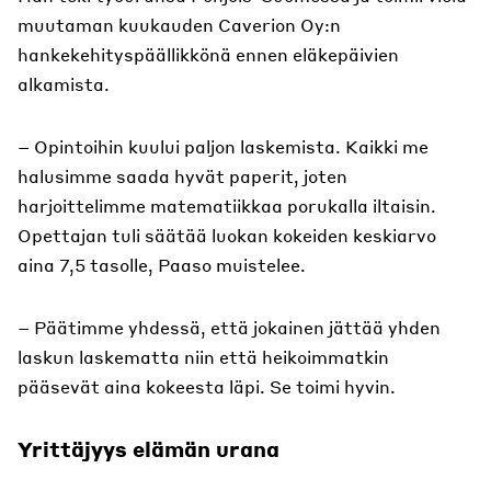
muutaman kuukauden Caverion Oy:n
hankekehityspäällikkönä ennen eläkepäivien
alkamista.
– Opintoihin kuului paljon laskemista. Kaikki me
halusimme saada hyvät paperit, joten
harjoittelimme matematiikkaa porukalla iltaisin.
Opettajan tuli säätää luokan kokeiden keskiarvo
aina 7,5 tasolle, Paaso muistelee.
– Päätimme yhdessä, että jokainen jättää yhden
laskun laskematta niin että heikoimmatkin
pääsevät aina kokeesta läpi. Se toimi hyvin.
Yrittäjyys elämän urana