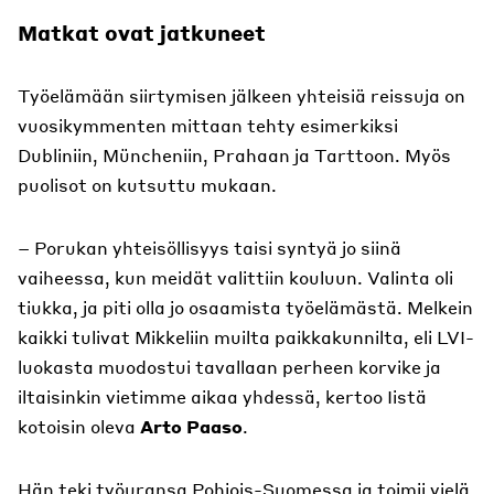
Matkat ovat jatkuneet
Työelämään siirtymisen jälkeen yhteisiä reissuja on
vuosikymmenten mittaan tehty esimerkiksi
Dubliniin, Müncheniin, Prahaan ja Tarttoon. Myös
puolisot on kutsuttu mukaan.
– Porukan yhteisöllisyys taisi syntyä jo siinä
vaiheessa, kun meidät valittiin kouluun. Valinta oli
tiukka, ja piti olla jo osaamista työelämästä. Melkein
kaikki tulivat Mikkeliin muilta paikkakunnilta, eli LVI-
luokasta muodostui tavallaan perheen korvike ja
iltaisinkin vietimme aikaa yhdessä, kertoo Iistä
kotoisin oleva
Arto Paaso
.
Hän teki työuransa Pohjois-Suomessa ja toimii vielä