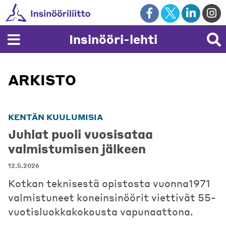
Skip
to
content
Insinööri-lehti
ARKISTO
KENTÄN KUULUMISIA
Juhlat puoli vuosisataa
valmistumisen jälkeen
12.5.2026
Kotkan teknisestä opistosta vuonna1971
valmistuneet koneinsinöörit viettivät 55-
vuotisluokkakokousta vapunaattona.