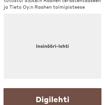
tutustui SSAB:n Raahen terästehtaaseen
ja Tieto Oy:n Raahen toimipisteese
Digilehti