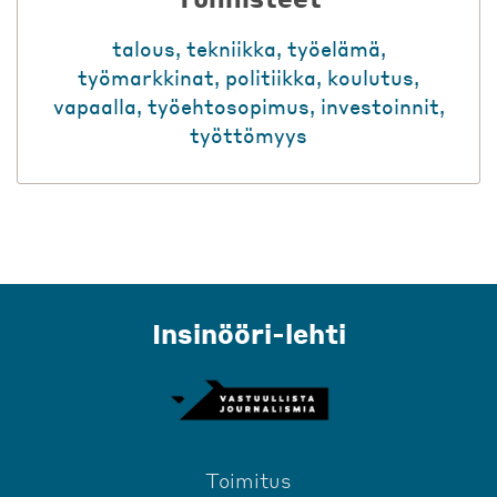
talous
,
tekniikka
,
työelämä
,
työmarkkinat
,
politiikka
,
koulutus
,
vapaalla
,
työehtosopimus
,
investoinnit
,
työttömyys
Insinööri-lehti
Toimitus