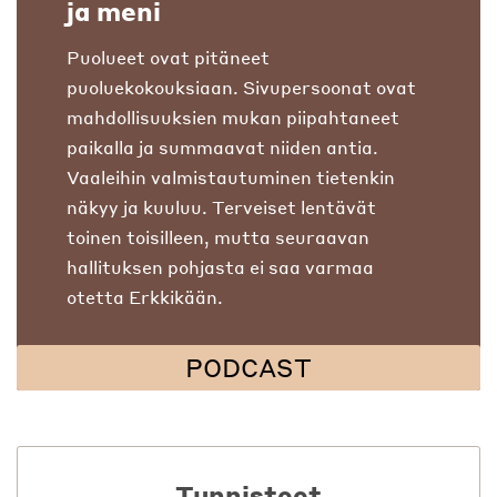
ja meni
Puolueet ovat pitäneet
puoluekokouksiaan. Sivupersoonat ovat
mahdollisuuksien mukan piipahtaneet
paikalla ja summaavat niiden antia.
Vaaleihin valmistautuminen tietenkin
näkyy ja kuuluu. Terveiset lentävät
toinen toisilleen, mutta seuraavan
hallituksen pohjasta ei saa varmaa
otetta Erkkikään.
PODCAST
Tunnisteet