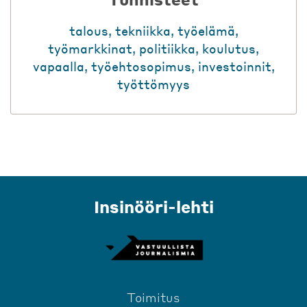
talous
,
tekniikka
,
työelämä
,
työmarkkinat
,
politiikka
,
koulutus
,
vapaalla
,
työehtosopimus
,
investoinnit
,
työttömyys
Insinööri-lehti
Toimitus