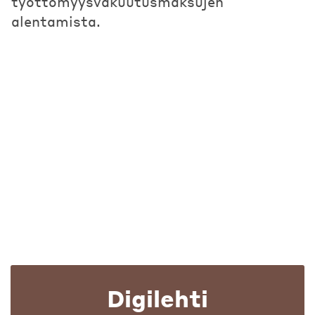
työttömyysvakuutusmaksujen
alentamista.
Digilehti