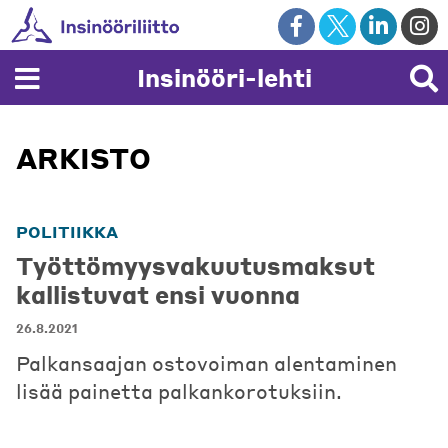
Skip
to
content
Insinööri-lehti
ARKISTO
POLITIIKKA
Työttömyysvakuutusmaksut
kallistuvat ensi vuonna
26.8.2021
Palkansaajan ostovoiman alentaminen
lisää painetta palkankorotuksiin.