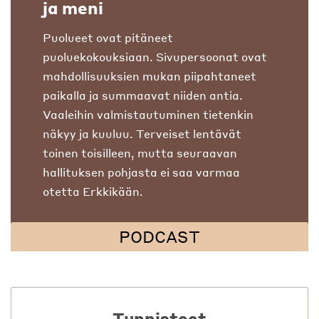
ja meni
Puolueet ovat pitäneet
puoluekokouksiaan. Sivupersoonat ovat
mahdollisuuksien mukan piipahtaneet
paikalla ja summaavat niiden antia.
Vaaleihin valmistautuminen tietenkin
näkyy ja kuuluu. Terveiset lentävät
toinen toisilleen, mutta seuraavan
hallituksen pohjasta ei saa varmaa
otetta Erkkikään.
PODCAST
Tunnisteet