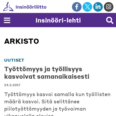
Skip
to
content
Insinööri-lehti
ARKISTO
UUTISET
Työttömyys ja työllisyys
kasvoivat samanaikaisesti
24.5.2017
Työttömyys kasvoi samalla kun työllisten
määrä kasvoi. Sitä selittänee
piilotyöttömyyden ja työvoiman
ulkopuolella olevien