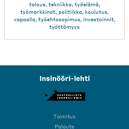
talous
,
tekniikka
,
työelämä
,
työmarkkinat
,
politiikka
,
koulutus
,
vapaalla
,
työehtosopimus
,
investoinnit
,
työttömyys
Insinööri-lehti
Toimitus
Palaute