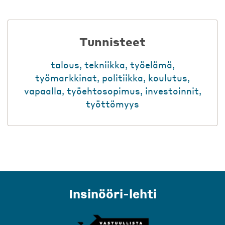
Tunnisteet
talous
,
tekniikka
,
työelämä
,
työmarkkinat
,
politiikka
,
koulutus
,
vapaalla
,
työehtosopimus
,
investoinnit
,
työttömyys
Insinööri-lehti