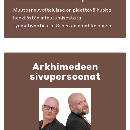
Muutosneuvotteluissa on pidettävä huolta
henkilöstön sitoutumisesta ja
työmotivaatiosta. Siihen on omat keinonsa.
Arkhimedeen
sivupersoonat