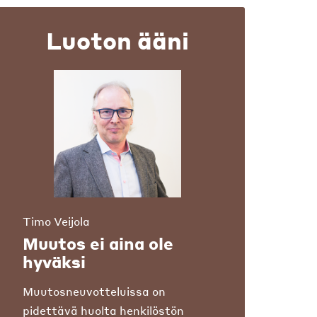
Luoton ääni
Timo Veijola
Muutos ei aina ole
hyväksi
Muutosneuvotteluissa on
pidettävä huolta henkilöstön