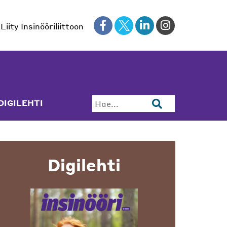
Liity Insinööriliittoon
DIGILEHTI
Hae...
Digilehti