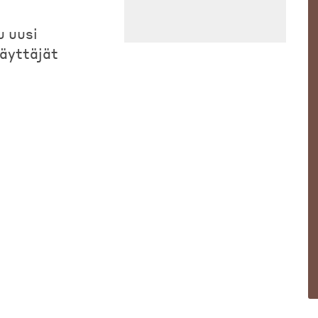
u uusi
äyttäjät