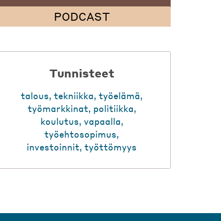
PODCAST
Tunnisteet
talous
,
tekniikka
,
työelämä
,
työmarkkinat
,
politiikka
,
koulutus
,
vapaalla
,
työehtosopimus
,
investoinnit
,
työttömyys