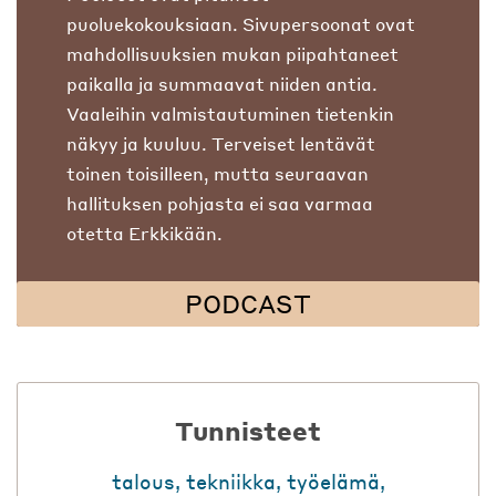
puoluekokouksiaan. Sivupersoonat ovat
mahdollisuuksien mukan piipahtaneet
paikalla ja summaavat niiden antia.
Vaaleihin valmistautuminen tietenkin
näkyy ja kuuluu. Terveiset lentävät
toinen toisilleen, mutta seuraavan
hallituksen pohjasta ei saa varmaa
otetta Erkkikään.
PODCAST
Tunnisteet
talous
,
tekniikka
,
työelämä
,