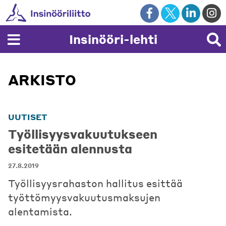
Skip
to
content
Insinööri-lehti
ARKISTO
UUTISET
Työllisyysvakuutukseen
esitetään alennusta
27.8.2019
Työllisyysrahaston hallitus esittää
työttömyysvakuutusmaksujen
alentamista.