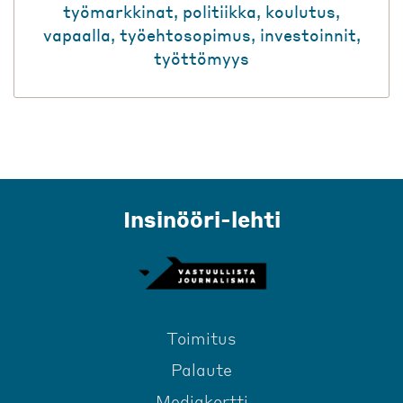
työmarkkinat
,
politiikka
,
koulutus
,
vapaalla
,
työehtosopimus
,
investoinnit
,
työttömyys
Insinööri-lehti
Toimitus
Palaute
Mediakortti