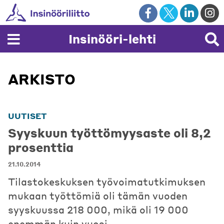
Skip
to
content
Insinööri-lehti
ARKISTO
UUTISET
Syyskuun työttömyysaste oli 8,2
prosenttia
21.10.2014
Tilastokeskuksen työvoimatutkimuksen
mukaan työttömiä oli tämän vuoden
syyskuussa 218 000, mikä oli 19 000
enemmän kuin vuosi