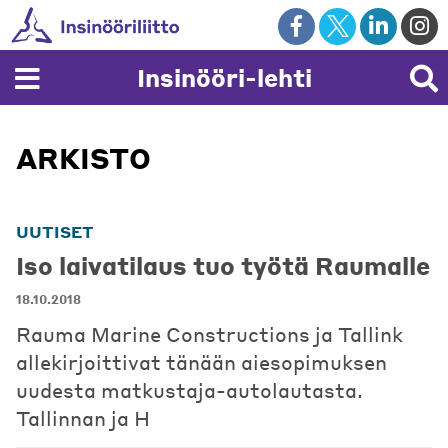
Skip
to
content
Insinööri-lehti
ARKISTO
UUTISET
Iso laivatilaus tuo työtä Raumalle
18.10.2018
Rauma Marine Constructions ja Tallink
allekirjoittivat tänään aiesopimuksen
uudesta matkustaja-autolautasta.
Tallinnan ja H