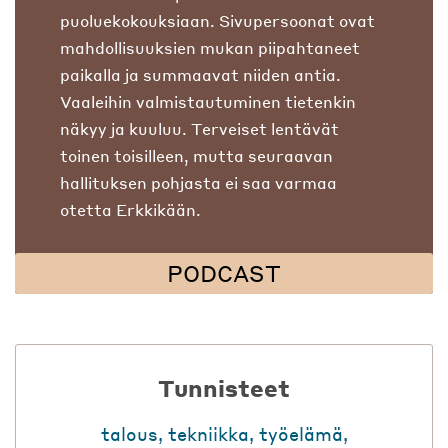
puoluekokouksiaan. Sivupersoonat ovat
mahdollisuuksien mukan piipahtaneet
paikalla ja summaavat niiden antia.
Vaaleihin valmistautuminen tietenkin
näkyy ja kuuluu. Terveiset lentävät
toinen toisilleen, mutta seuraavan
hallituksen pohjasta ei saa varmaa
otetta Erkkikään.
PODCAST
Tunnisteet
talous
,
tekniikka
,
työelämä
,