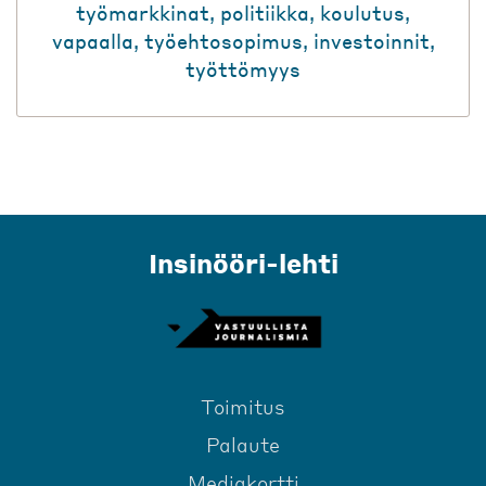
työmarkkinat
,
politiikka
,
koulutus
,
vapaalla
,
työehtosopimus
,
investoinnit
,
työttömyys
Insinööri-lehti
Toimitus
Palaute
Mediakortti