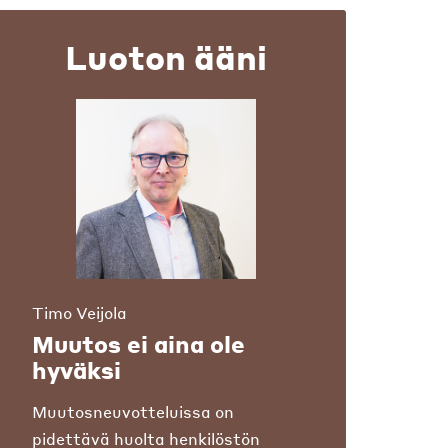
Luoton ääni
Timo Veijola
Muutos ei aina ole
hyväksi
Muutosneuvotteluissa on
pidettävä huolta henkilöstön