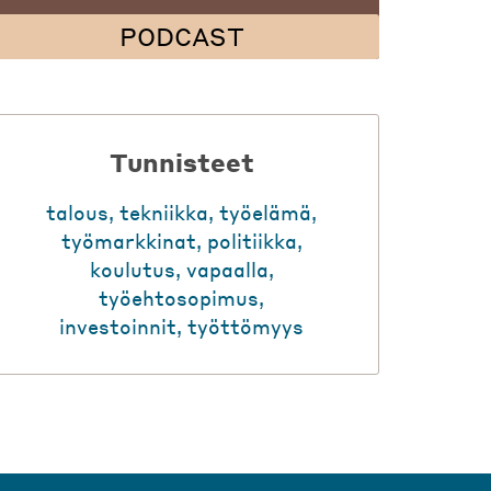
PODCAST
Tunnisteet
talous
,
tekniikka
,
työelämä
,
työmarkkinat
,
politiikka
,
koulutus
,
vapaalla
,
työehtosopimus
,
investoinnit
,
työttömyys