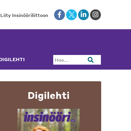
Liity Insinööriliittoon
DIGILEHTI
Hae...
Digilehti