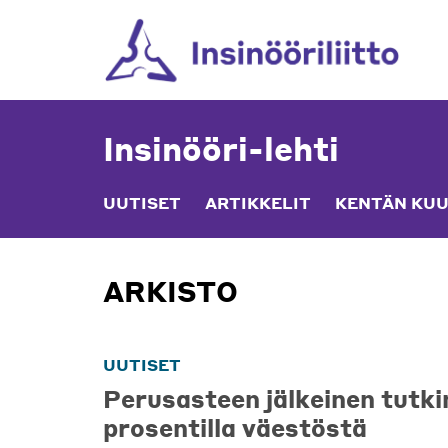
Skip
to
content
Insinööri-lehti
UUTISET
ARTIKKELIT
KENTÄN KUU
ARKISTO
UUTISET
Perusasteen jälkeinen tutki
prosentilla väestöstä