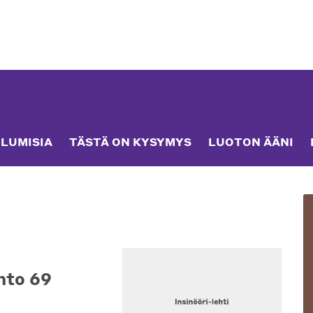
LUMISIA
TÄSTÄ ON KYSYMYS
LUOTON ÄÄNI
nto 69