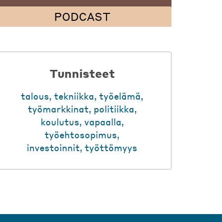
PODCAST
Tunnisteet
talous
,
tekniikka
,
työelämä
,
työmarkkinat
,
politiikka
,
koulutus
,
vapaalla
,
työehtosopimus
,
investoinnit
,
työttömyys