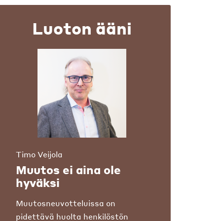
Luoton ääni
Timo Veijola
Muutos ei aina ole
hyväksi
Muutosneuvotteluissa on
pidettävä huolta henkilöstön