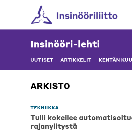
Skip
to
content
Insinööri-lehti
UUTISET
ARTIKKELIT
KENTÄN KUU
ARKISTO
TEKNIIKKA
Tulli kokeilee automatisoitu
rajanylitystä