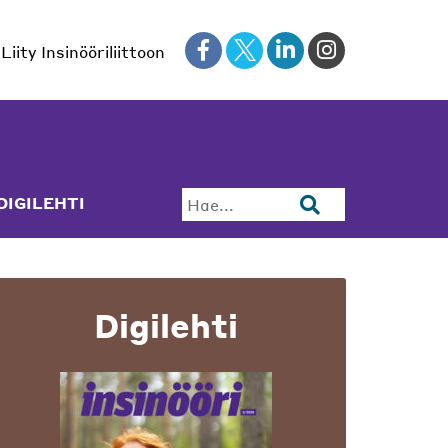
Liity Insinööriliittoon
DIGILEHTI
Hae...
Digilehti