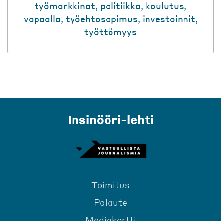
työmarkkinat
,
politiikka
,
koulutus
,
vapaalla
,
työehtosopimus
,
investoinnit
,
työttömyys
Insinööri-lehti
Toimitus
Palaute
Mediakortti