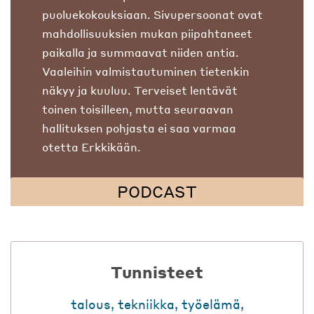
puoluekokouksiaan. Sivupersoonat ovat
mahdollisuuksien mukan piipahtaneet
paikalla ja summaavat niiden antia.
Vaaleihin valmistautuminen tietenkin
näkyy ja kuuluu. Terveiset lentävät
toinen toisilleen, mutta seuraavan
hallituksen pohjasta ei saa varmaa
otetta Erkkikään.
PODCAST
Tunnisteet
talous
,
tekniikka
,
työelämä
,