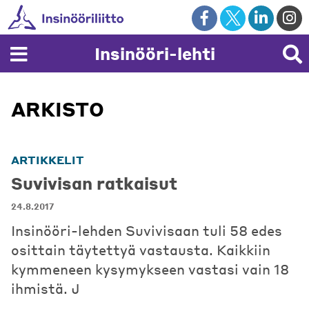
Skip
to
content
Insinööri-lehti
ARKISTO
ARTIKKELIT
Suvivisan ratkaisut
24.8.2017
Insinööri-lehden Suvivisaan tuli 58 edes
osittain täytettyä vastausta. Kaikkiin
kymmeneen kysymykseen vastasi vain 18
ihmistä. J