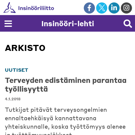
Skip
to
content
Insinööri-lehti
ARKISTO
UUTISET
Terveyden edistäminen parantaa
työllisyyttä
4.1.2018
Tutkijat pitävät terveysongelmien
ennaltaehkäisyä kannattavana
yhteiskunnalle, koska työttömyys alenee
ja työttömyyseläkkeet