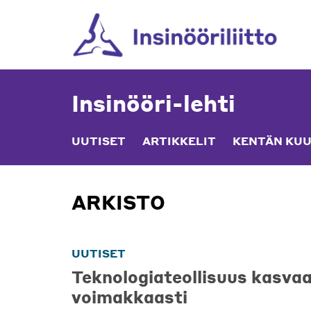
Skip
to
content
Insinööri-lehti
UUTISET
ARTIKKELIT
KENTÄN KUU
ARKISTO
UUTISET
Teknologiateollisuus kasva
voimakkaasti