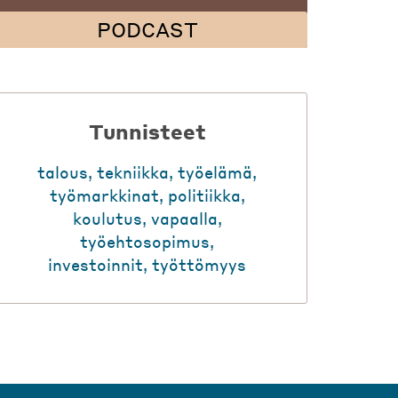
PODCAST
Tunnisteet
talous
,
tekniikka
,
työelämä
,
työmarkkinat
,
politiikka
,
koulutus
,
vapaalla
,
työehtosopimus
,
investoinnit
,
työttömyys