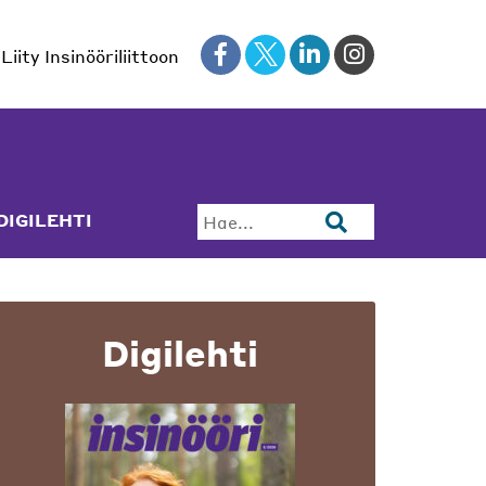
Liity Insinööriliittoon
DIGILEHTI
Hae...
Digilehti