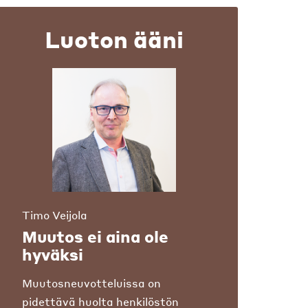
Luoton ääni
Timo Veijola
Muutos ei aina ole
hyväksi
Muutosneuvotteluissa on
pidettävä huolta henkilöstön