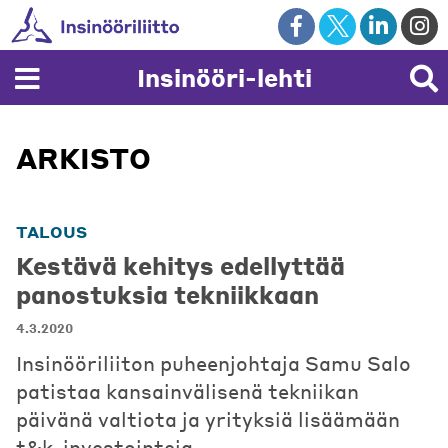
Skip
to
content
Insinööri-lehti
ARKISTO
TALOUS
Kestävä kehitys edellyttää
panostuksia tekniikkaan
4.3.2020
Insinööriliiton puheenjohtaja Samu Salo
patistaa kansainvälisenä tekniikan
päivänä valtiota ja yrityksiä lisäämään
t&k-investointeja.