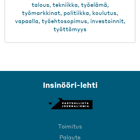
talous
,
tekniikka
,
työelämä
,
työmarkkinat
,
politiikka
,
koulutus
,
vapaalla
,
työehtosopimus
,
investoinnit
,
työttömyys
Insinööri-lehti
Toimitus
Palaute