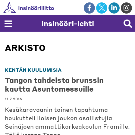
Skip
to
content
Insinööri-lehti
ARKISTO
KENTÄN KUULUMISIA
Tangon tahdeista brunssin
kautta Asuntomessuille
11.7.2016
Kesäkaravaanin toinen tapahtuma
houkutteli iloisen joukon osallistujia
Seinäjoen ammattikorkeakoulun Framille.
Tällä kertaa Tango