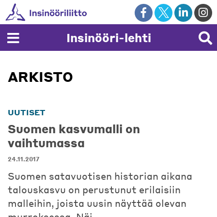
Skip
to
content
Insinööri-lehti
ARKISTO
UUTISET
Suomen kasvumalli on
vaihtumassa
24.11.2017
Suomen satavuotisen historian aikana
talouskasvu on perustunut erilaisiin
malleihin, joista uusin näyttää olevan
murroksessa. Näi