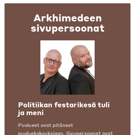
Arkhimedeen
sivupersoonat
Politiikan festarikesä tuli
ja meni
Puolueet ovat pitäneet
puoluekokouksiaan. Sivupersoonat ovat