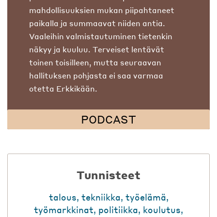
mahdollisuuksien mukan piipahtaneet
paikalla ja summaavat niiden antia.
Vaaleihin valmistautuminen tietenkin
näkyy ja kuuluu. Terveiset lentävät
toinen toisilleen, mutta seuraavan
hallituksen pohjasta ei saa varmaa
otetta Erkkikään.
PODCAST
Tunnisteet
talous
,
tekniikka
,
työelämä
,
työmarkkinat
,
politiikka
,
koulutus
,