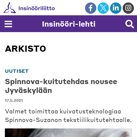
Skip
to
content
Insinööri-lehti
ARKISTO
UUTISET
Spinnova-kuitutehdas nousee
Jyväskylään
17.5.2021
Valmet toimittaa kuivatusteknologiaa
Spinnova-Suzanon tekstiilikuitutehtaalle.