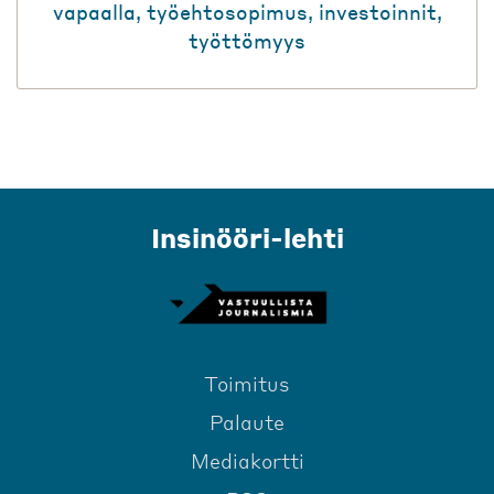
vapaalla
,
työehtosopimus
,
investoinnit
,
työttömyys
Insinööri-lehti
Toimitus
Palaute
Mediakortti