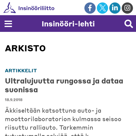
Skip
to
content
Insinööri-lehti
ARKISTO
ARTIKKELIT
Ultralujuutta rungossa ja dataa
suonissa
18.9.2018
Äkkiseltään katsottuna auto- ja
moottorilaboratorion kulmassa seisoo
riisuttu ralliauto. Tarkemmin
tutustumalla selviää, että k