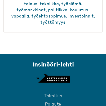
talous
,
tekniikka
,
työelämä
,
työmarkkinat
,
politiikka
,
koulutus
,
vapaalla
,
työehtosopimus
,
investoinnit
,
työttömyys
Insinööri-lehti
Toimitus
Palaute