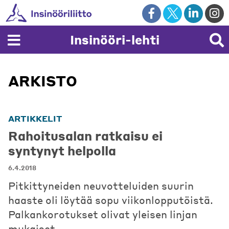
Skip
to
content
Insinööri-lehti
ARKISTO
ARTIKKELIT
Rahoitusalan ratkaisu ei
syntynyt helpolla
6.4.2018
Pitkittyneiden neuvotteluiden suurin
haaste oli löytää sopu viikonlopputöistä.
Palkankorotukset olivat yleisen linjan
mukaiset.