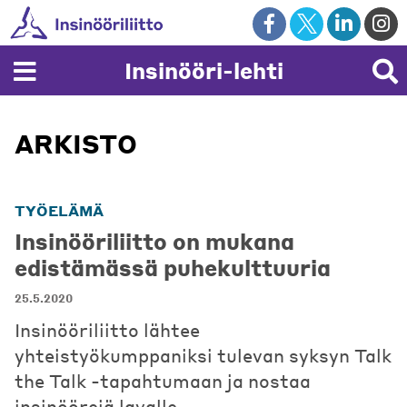
Skip
to
content
Insinööri-lehti
ARKISTO
TYÖELÄMÄ
Insinööriliitto on mukana
edistämässä puhekulttuuria
25.5.2020
Insinööriliitto lähtee
yhteistyökumppaniksi tulevan syksyn Talk
the Talk -tapahtumaan ja nostaa
insinöörejä lavalle.