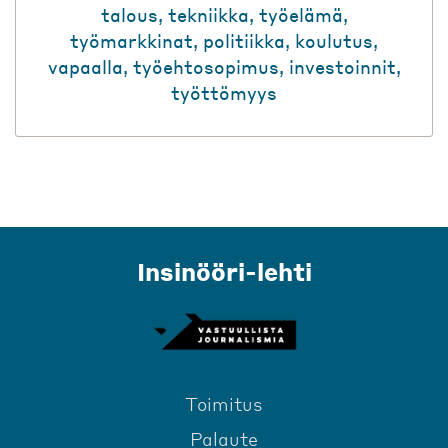
talous
,
tekniikka
,
työelämä
,
työmarkkinat
,
politiikka
,
koulutus
,
vapaalla
,
työehtosopimus
,
investoinnit
,
työttömyys
Insinööri-lehti
Toimitus
Palaute