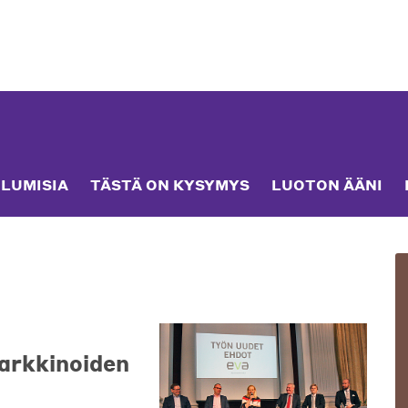
LUMISIA
TÄSTÄ ON KYSYMYS
LUOTON ÄÄNI
markkinoiden