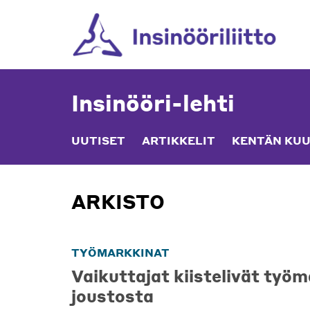
Skip
to
content
Insinööri-lehti
UUTISET
ARTIKKELIT
KENTÄN KUU
ARKISTO
TYÖMARKKINAT
Vaikuttajat kiistelivät työ
joustosta