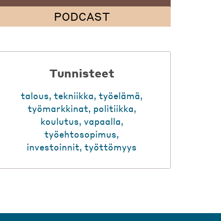
PODCAST
Tunnisteet
talous
,
tekniikka
,
työelämä
,
työmarkkinat
,
politiikka
,
koulutus
,
vapaalla
,
työehtosopimus
,
investoinnit
,
työttömyys