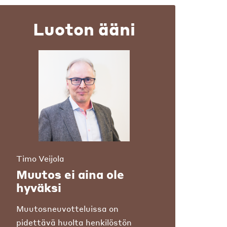
Luoton ääni
Timo Veijola
Muutos ei aina ole
hyväksi
Muutosneuvotteluissa on
pidettävä huolta henkilöstön