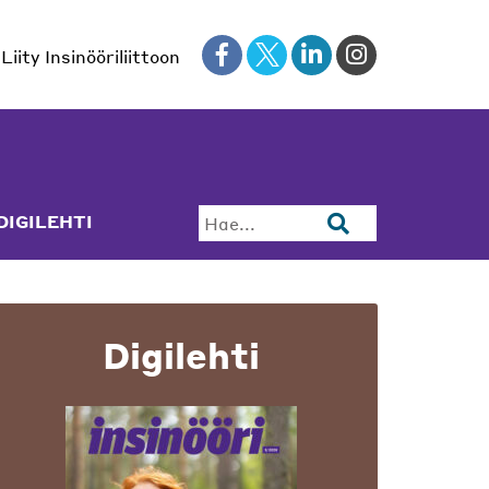
Liity Insinööriliittoon
DIGILEHTI
Hae...
Digilehti