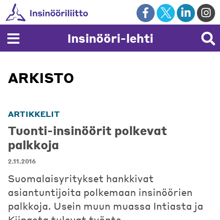
Skip
to
content
Insinööri-lehti
ARKISTO
ARTIKKELIT
Tuonti-insinöörit polkevat
palkkoja
2.11.2016
Suomalaisyritykset hankkivat
asiantuntijoita polkemaan insinöörien
palkkoja. Usein muun muassa Intiasta ja
Kiinasta tulevat työnte